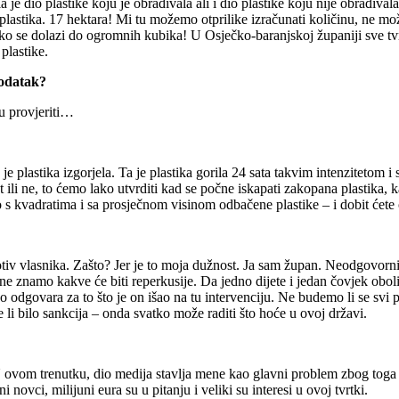
 je dio plastike koju je obrađivala ali i dio plastike koju nije obrađival
astika. 17 hektara! Mi tu možemo otprilike izračunati količinu, ne možem
ako se dolazi do ogromnih kubika! U Osječko-baranjskoj županiji sve tvrt
plastike.
podatak?
u provjeriti…
je plastika izgorjela. Ta je plastika gorila 24 sata takvim intenzitetom 
t ili ne, to ćemo lako utvrditi kad se počne iskapati zakopana plastika,
 s kvadratima i sa prosječnom visinom odbačene plastike – i dobit ćete o
otiv vlasnika. Zašto? Jer je to moja dužnost. Ja sam župan. Neodgovorn
 i ne znamo kakve će biti reperkusije. Da jedno dijete i jedan čovjek o
 odgovara za to što je on išao na tu intervenciju. Ne budemo li se svi po
li bilo sankcija – onda svatko može raditi što hoće u ovoj državi.
vom trenutku, dio medija stavlja mene kao glavni problem zbog toga što 
ovci, milijuni eura su u pitanju i veliki su interesi u ovoj tvrtki.