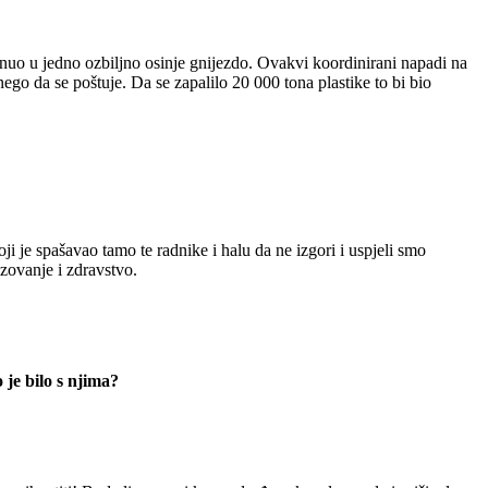
 dirnuo u jedno ozbiljno osinje gnijezdo. Ovakvi koordinirani napadi na
 nego da se poštuje. Da se zapalilo 20 000 tona plastike to bi bio
oji je spašavao tamo te radnike i halu da ne izgori i uspjeli smo
azovanje i zdravstvo.
 je bilo s njima?