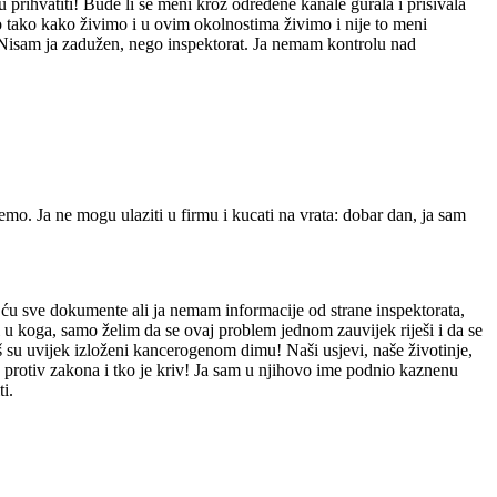
u prihvatiti! Bude li se meni kroz određene kanale gurala i prišivala
mo tako kako živimo i u ovim okolnostima živimo i nije to meni
. Nisam ja zadužen, nego inspektorat. Ja nemam kontrolu nad
emo. Ja ne mogu ulaziti u firmu i kucati na vrata: dobar dan, ja sam
 ću sve dokumente ali ja nemam informacije od strane inspektorata,
m ni u koga, samo želim da se ovaj problem jednom zauvijek riješi i da se
još su uvijek izloženi kancerogenom dimu! Naši usjevi, naše životinje,
no protiv zakona i tko je kriv! Ja sam u njihovo ime podnio kaznenu
i.