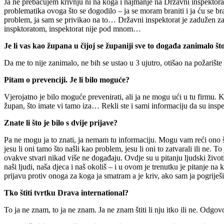
Ja ne prebacujem krivnju ni na koga i najmanje na Državni inspektorat i
problematika ovoga što se dogodilo – ja se moram braniti i ja ću se br
problem, ja sam se privikao na to… Državni inspektorat je zadužen za
inspktoratom, inspektorat nije pod mnom…
Je li vas kao župana u čijoj se županiji sve to događa zanimalo št
Da me to nije zanimalo, ne bih se ustao u 3 ujutro, otišao na požarište
Pitam o prevenciji. Je li bilo moguće?
Vjerojatno je bilo moguće prevenirati, ali ja ne mogu ući u tu firmu. 
župan, što imate vi tamo iza… Rekli ste i sami informaciju da su inspe
Znate li što je bilo s dvije prijave?
Pa ne mogu ja to znati, ja nemam tu informaciju. Mogu vam reći ono š
jesu li oni tamo što našli kao problem, jesu li oni to zatvarali ili ne.
ovakve stvari nikad više ne događaju. Ovdje su u pitanju ljudski životi
naši ljudi, naša djeca i naš okoliš – i u ovom je trenutku je pitanje n
prijavu protiv onoga za koga ja smatram a je kriv, ako sam ja pogriješi
Tko štiti tvrtku Drava international?
To ja ne znam, to ja ne znam. Ja ne znam štiti li nju itko ili ne. Odgov