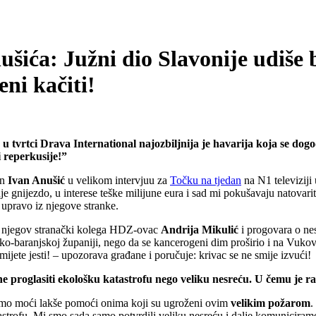
ića: Južni dio Slavonije udiše b
eni kačiti!
u tvrtci Drava International najozbiljnija je havarija koja se dogod
i reperkusije!”
an
Ivan Anušić
u velikom intervjuu za
Točku na tjedan
na N1 televiziji
 gnijezdo, u interese teške milijune eura i sad mi pokušavaju natovariti 
 upravo iz njegove stranke.
di njegov stranački kolega HDZ-ovac
Andrija Mikulić
i progovara o nes
čko-baranjskoj županiji, nego da se kancerogeni dim proširio i na Vuko
mijete jesti! – upozorava građane i poručuje: krivac se ne smije izvući!
ne proglasiti ekološku katastrofu nego veliku nesreću. U čemu je ra
 ćemo moći lakše pomoći onima koji su ugroženi ovim
velikim požarom
.
astrofu. Mi smo sada samo potvrdili veliku nesreću i dalje komuniciram