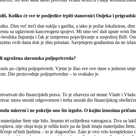
oliš. Koliko će sve te posljedice trpiti stanovnici Osijeka i prigradsk
nutku. Dim već treći dan suklja s garišta, a iako je požar lokaliziran, d
emu su uglavnom kancerogeni spojevi. Mi smo već dali upute svim žitelj
rodska županija i čak je izmjereno pojavljivanje u susjednoj BiH. Ono
i pazimo ovih dana dok je dim prisutan. Savjetujem građanima da ne izlaz
e li ugrožena slavonska poljoprivreda?
lo po cijeloj poljoprivredi. Vjetar je išao sve ove dane u jednom smjeru
imom. Dio proizvodnje poljoprivredne – to svakako je.
stvarivati dio financijskih prava. To je obaveza od strane Vlade i Vla
ivac mora snositi odgovornost i treba snositi dio financijskog obešteće
 budu mizerni i ne pokriju ono što izgube. O kojim iznosima priča
erijalne štete nije bilo. Imamo tri ozlijeđena vatrogasca. Dva su lakše,
poplava, nije oluja koja je rušila kuće pa da ljudi imaju materijalnu šte
išćenje učiniti ljudima – to je dugoročno. Zato je ovo vrlo kompleksno i