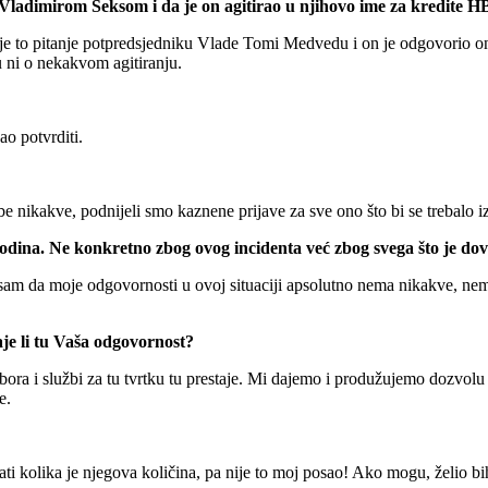
 s Vladimirom Šeksom i da je on agitirao u njihovo ime za kredite
 je to pitanje potpredsjedniku Vlade Tomi Medvedu i on je odgovorio 
 ni o nekakvom agitiranju.
o potvrditi.
e nikakve, podnijeli smo kaznene prijave za sve ono što bi se trebalo izg
odina. Ne konkretno zbog ovog incidenta već zbog svega što je dov
 sam da moje odgovornosti u ovoj situaciji apsolutno nema nikakve, nema
taje li tu Vaša odgovornost?
 i službi za tu tvrtku tu prestaje. Mi dajemo i produžujemo dozvolu za 
e.
ati kolika je njegova količina, pa nije to moj posao! Ako mogu, želio bi