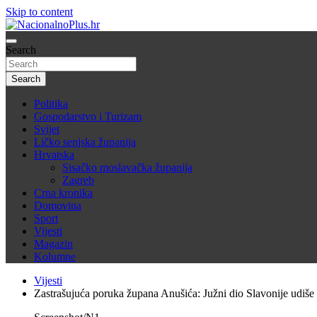
Skip to content
Nacija želi znati više
Search
NacionalnoPlus.hr
Search
Politika
Gospodarstvo i Turizam
Svijet
Ličko senjska županija
Hrvatska
Sisačko moslavačka županija
Zagreb
Crna kronika
Domovina
Sport
Vijesti
Magazin
Kolumne
Vijesti
Zastrašujuća poruka župana Anušića: Južni dio Slavonije udiše b