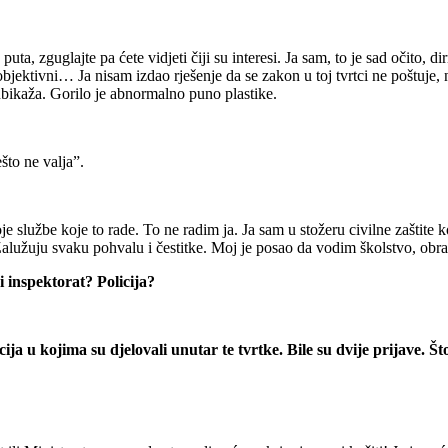
puta, zguglajte pa ćete vidjeti čiji su interesi. Ja sam, to je sad očito,
 objektivni… Ja nisam izdao rješenje da se zakon u toj tvrtci ne poštuje,
kubikaža. Gorilo je abnormalno puno plastike.
što ne valja”.
e službe koje to rade. To ne radim ja. Ja sam u stožeru civilne zaštite k
. Zalužuju svaku pohvalu i čestitke. Moj je posao da vodim školstvo, obr
 inspektorat? Policija?
a u kojima su djelovali unutar te tvrtke. Bile su dvije prijave. Što