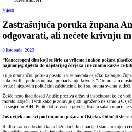
Screenshot/N1.
Vijesti
Zastrašujuća poruka župana Anuš
odgovarati, ali nećete krivnju m
8 listopada, 2023
“Kancerogeni dim koji se širio za vrijeme i nakon požara plastike 
najmanjeg djeteta do najstarijeg čovjeka i ne znamo kakve će bit
Tu je dramatičnu poruku posalo u više navrata osječko-baranjski žup
kako tvrdi – podmetanjima i prebacivanju krivnje. “Dirnuo sam u osinje
tvrtke i njegovim političkim zaštitnicima koji su, prema svemu sudeći,
Žešće nego ikad dosad Anušić proziva državni inspektorat kojeg vo
moralo izbjeći. Tvrdi kako je zdravlje ljudi ugroženo ne samo u Osje
na susjednu BiH. Perite dobro voće i povrće, lisnatu salatu uopće ne s
Još uvijek smo svi pod dojmom požara u Osijeku. Odlučili ste se 
Radi se samo o brzini i kako brže doći do situacije i stanja u kojem
financijske potpore, važe jednako za veliku nesreću i elementarnu kat