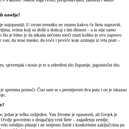
ih naselja?
im je najopasniji. U ovom trenutku ne znamo kakvu će štetu napraviti.
ima, svima koji su došli u doticaj s tim dimom – a to nije samo
 što je bitno je da nikada nećemo moći znati koliko je ovo zapravo
e van, da nose maske, da voće i povrće koje uzimaju iz vrta prati –
, sjevernjak i nosio je to u određeni dio županije, jugoistočni dio.
da je spremna pomoći. Čuo sam se s premijerom dva puta i on je iskazao
nje.
mo?
 jedan je teško ozlijeđen. Van životne je opasnosti, ali čovjek je
tu. Ovdje govorimo o drugačijoj vrsti štete – zagađenju zemlje,
 vrlo ozbiljno pitanje i ne smijemo žuriti s konkretnim zaključcima pa