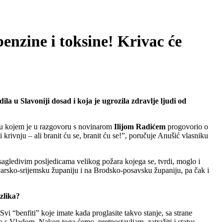
enzine i toksine! Krivac će
ila u Slavoniji dosad i koja je ugrozila zdravlje ljudi od
 u kojem je u razgovoru s novinarom
Ilijom
Radićem
progovorio o
krivnju – ali branit ću se, branit ću se!”, poručuje Anušić vlasniku
agledivim posljedicama velikog požara kojega se, tvrdi, moglo i
varsko-srijemsku županiju i na Brodsko-posavsku županiju, pa čak i
zlika?
 Svi “benfiti” koje imate kada proglasite takvo stanje, sa strane
o s Vladom. Nakon toga ćemo, pretpostavljam, zatražiti i status