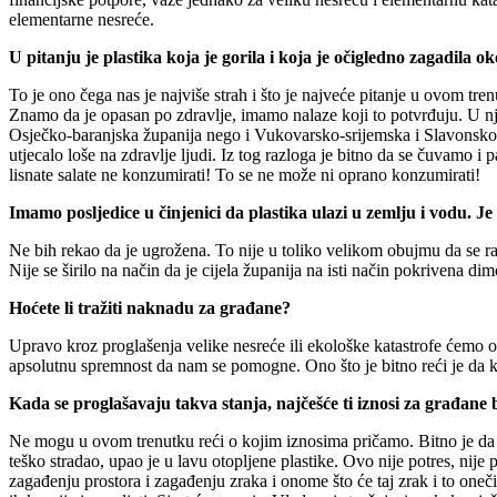
elementarne nesreće.
U pitanju je plastika koja je gorila i koja je očigledno zagadila ok
To je ono čega nas je najviše strah i što je najveće pitanje u ovom tre
Znamo da je opasan po zdravlje, imamo nalaze koji to potvrđuju. U nj
Osječko-baranjska županija nego i Vukovarsko-srijemska i Slavonsko-b
utjecalo loše na zdravlje ljudi. Iz tog razloga je bitno da se čuvamo 
lisnate salate ne konzumirati! To se ne može ni oprano konzumirati!
Imamo posljedice u činjenici da plastika ulazi u zemlju i vodu. J
Ne bih rekao da je ugrožena. To nije u toliko velikom obujmu da se rasu
Nije se širilo na način da je cijela županija na isti način pokrivena d
Hoćete li tražiti naknadu za građane?
Upravo kroz proglašenja velike nesreće ili ekološke katastrofe ćemo o
apsolutnu spremnost da nam se pomogne. Ono što je bitno reći je da kr
Kada se proglašavaju takva stanja, najčešće ti iznosi za građane
Ne mogu u ovom trenutku reći o kojim iznosima pričamo. Bitno je da mat
teško stradao, upao je u lavu otopljene plastike. Ovo nije potres, nije 
zagađenju prostora i zagađenju zraka i onome što će taj zrak i to oneč