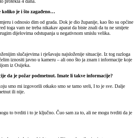
lo protekla 4 dana.
e koliko je i što zagađeno…
m smjeru i odnosio dim od grada. Dok je dio županije, kao što su općine
ed toga vam ne treba nikakav aparat da biste znali da tu ne smijete
drugim dijelovima odstupanja u negativnom smislu velika.
enijim slučajevima i rješavaju najsloženije situacije. Iz tog razloga
elim iznositi javno u kameru – ali ono što ja znam i informacije koje
ijom iz Osijeka.
ije da je požar podmetnut. Imate li takve informacije?
u smo mi izgovorili otkako smo se tamo sreli, I to je sve. Dalje
tnut ili nije.
to tvrditi i to je ključno. Čuo sam za to, ali ne mogu tvrditi da je