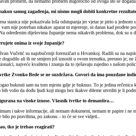
rješavati problem, da nemamo problem dugoročno od ovoga što se događa
a nakon samog zagađenja, mi nismo mogli dobiti konkretne rezultat
jerna stanica nije pokazivala loša odstupanja jer vjetar je pirio u jedno
 vam nije potreban nikakav aparat ni mjerenje, ni danas kad prođete por
e. Na određenim dijelovima županije nema nikakvih problema, dok su u 
erujete onima iz svoje županije?
an Vučetić su najobučeniji forenzičari u Hrvatskoj. Radili su na najslož
dogodilo ali ih ne smijem još iznositi u ovom trenutku, prerano je, ne ž
onalci, najveće kvaliteta i znanja da to rješavaju zajedno s našom polic
 tvrtke Zvonko Bede se ne suzdržava. Govori da ima pouzdane indic
ao buknuti sam na tom mjestu gdje je buknuo. To je jedina rečenica koj
bih volio da dođu ljudi koji mogu bez ikakve dileme utvrditi je li podme
osigurana na visoke iznose. Vlasnik tvrtke to demantira…
am i takve informacije, ali nemam dokument, nemam te papire i ne mogu 
sve bilo po pravilima, po zakonu – to će se sve vidjeti..
rao, tko je trebao reagirati?