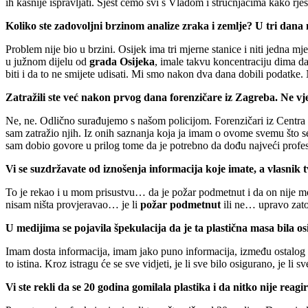
ih kasnije ispravljati. Sjest ćemo svi s Vladom i stručnjacima kako 
Koliko ste zadovoljni brzinom analize zraka i zemlje? U tri dan
Problem nije bio u brzini. Osijek ima tri mjerne stanice i niti jedna m
u južnom dijelu od
grada Osijeka
, imale takvu koncentraciju dima da
biti i da to ne smijete udisati. Mi smo nakon dva dana dobili podatk
Zatražili ste već nakon prvog dana forenzičare iz Zagreba. Ne vj
Ne, ne. Odlično surađujemo s našom policijom. Forenzičari iz Centra Iv
sam zatražio njih. Iz onih saznanja koja ja imam o ovome svemu što se 
sam dobio govore u prilog tome da je potrebno da dođu najveći profesi
Vi se suzdržavate od iznošenja informacija koje imate, a vlasnik
To je rekao i u mom prisustvu… da je požar podmetnut i da on nije mog
nisam ništa provjeravao… je li
požar podmetnut
ili ne… upravo zato 
U medijima se pojavila špekulacija da je ta plastična masa bila 
Imam dosta informacija, imam jako puno informacija, između ostalog im
to istina. Kroz istragu će se sve vidjeti, je li sve bilo osigurano, je li 
Vi ste rekli da se 20 godina gomilala plastika i da nitko nije reagi