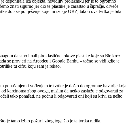
a je deponirala iza objekta, nevidljiv prolazniku jer je to ogromno
o znati sigurno jer dio te plastike je zarastao u šipražje, drveće
ke dolaze po rješenje koje im izdaje OBŽ, tako i ova tvrtka je bila –
i snagom da smo imali piroklastične tokove plastike koje su išle kroz
 kada se provjeri na Arcodeu i Google Earthu – točno se vidi gdje je
trilike tu cifru koju sam ja rekao.
im ponašanjem i vođenjem te tvrtke je došlo do ogromne havarije koja
boli od karcinoma zbog ovoga, mislim da netko zaslužuje odgovarati za
čeli tako ponašati, ne počnu li odgovarati oni koji su krivi za nešto,
je tamo izbio požar i zbog toga što je ta tvrtka radila.