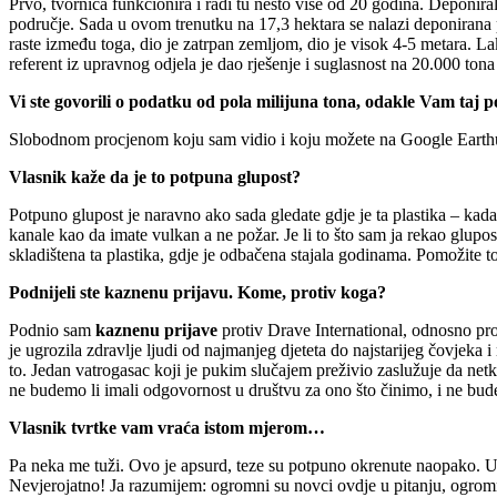
Prvo, tvornica funkcionira i radi tu nešto više od 20 godina. Deponirala
područje. Sada u ovom trenutku na 17,3 hektara se nalazi deponirana pl
raste između toga, dio je zatrpan zemljom, dio je visok 4-5 metara. L
referent iz upravnog odjela je dao rješenje i suglasnost na 20.000 tona 
Vi ste govorili o podatku od pola milijuna tona, odakle Vam taj 
Slobodnom procjenom koju sam vidio i koju možete na Google Earth
Vlasnik kaže da je to potpuna glupost?
Potpuno glupost je naravno ako sada gledate gdje je ta plastika – kada 
kanale kao da imate vulkan a ne požar. Je li to što sam ja rekao glupos
skladištena ta plastika, gdje je odbačena stajala godinama. Pomožite to
Podnijeli ste kaznenu prijavu. Kome, protiv koga?
Podnio sam
kaznenu prijave
protiv Drave International, odnosno pr
je ugrozila zdravlje ljudi od najmanjeg djeteta do najstarijeg čovjeka
to. Jedan vatrogasac koji je pukim slučajem preživio zaslužuje da netko
ne budemo li imali odgovornost u društvu za ono što činimo, i ne bude 
Vlasnik tvrtke vam vraća istom mjerom…
Pa neka me tuži. Ovo je apsurd, teze su potpuno okrenute naopako. U o
Nevjerojatno! Ja razumijem: ogromni su novci ovdje u pitanju, ogromni n