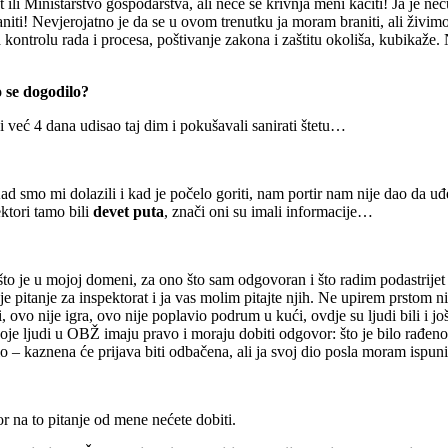
li Ministarstvo gospodarstva, ali neće se krivnja meni kačiti! Ja je neć
aniti! Nevjerojatno je da se u ovom trenutku ja moram braniti, ali živi
 kontrolu rada i procesa, poštivanje zakona i zaštitu okoliša, kubikaže
o se dogodilo?
 i već 4 dana udisao taj dim i pokušavali sanirati štetu…
Kad smo mi dolazili i kad je počelo goriti, nam portir nam nije dao da uđ
ktori tamo bili
devet puta
, znači oni su imali informacije…
to je u mojoj domeni, za ono što sam odgovoran i što radim podastrijet
 To je pitanje za inspektorat i ja vas molim pitajte njih. Ne upirem prsto
, ovo nije igra, ovo nije poplavio podrum u kući, ovdje su ljudi bili i 
a koje ljudi u OBŽ imaju pravo i moraju dobiti odgovor: što je bilo rađe
o – kaznena će prijava biti odbačena, ali ja svoj dio posla moram ispunit
or na to pitanje od mene nećete dobiti.