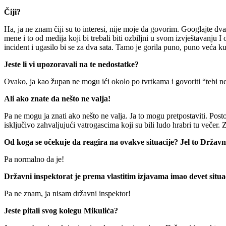
Čiji?
Ha, ja ne znam čiji su to interesi, nije moje da govorim. Googlajte dva 
mene i to od medija koji bi trebali biti ozbiljni u svom izvještavanju I
incident i ugasilo bi se za dva sata. Tamo je gorila puno, puno veća 
Jeste li vi upozoravali na te nedostatke?
Ovako, ja kao župan ne mogu ići okolo po tvrtkama i govoriti “tebi ne
Ali ako znate da nešto ne valja!
Pa ne mogu ja znati ako nešto ne valja. Ja to mogu pretpostaviti. Postoj
isključivo zahvaljujući vatrogascima koji su bili ludo hrabri tu večer
Od koga se očekuje da reagira na ovakve situacije? Jel to Državni
Pa normalno da je!
Državni inspektorat je prema vlastitim izjavama imao devet situacij
Pa ne znam, ja nisam državni inspektor!
Jeste pitali svog kolegu Mikulića?