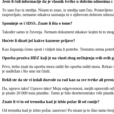
Jeste li čuli informacije da je vlasnik tvrtke u dobrim odnosima
To sam čuo iz medija. Nisam to znao, iz medija sam čuo. Postavljeno
raspravljalo, nemamo nikakva saznanja ni o njihovom dobrom odnosu
Spominje se i SDSS. Znate li išta o tome?
Također samo iz čuvenja. Nemam dokument nikakav kojim bi to moga
Hoćete li dizati još kakve kaznene prijave?
Kao županija ćemo sjesti i vidjeti ima li potrebe. Trenutno nema potreb
Oporba proziva HDZ koji je na vlasti zbog nečinjenja svih ovih g
Prvo, treba znati da oporba mora raditi što oporba raditi mora. Rekao
je nadležan i što smo mi činili.
Rekli ste da ste vi izdali dozvole za rad kao za sve tvrtke ali pres
Da, upravo tako! Upravo tako! Moja odgovornost, mojih upravnih odbora
je pisalo 20 000 tona plastike. Tamo je bilo deseterostruko više plastik
Znate li vi to od trenutka kad je izbio požar ili od ranije?
Od trenutka kad je izbio požar, naravno! Pa nisam ja to išao tamo broj