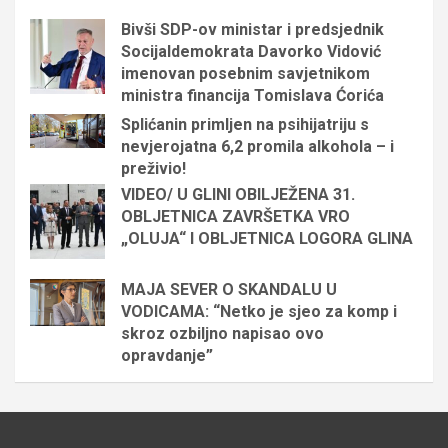
Bivši SDP-ov ministar i predsjednik
Socijaldemokrata Davorko Vidović
imenovan posebnim savjetnikom
ministra financija Tomislava Ćorića
Splićanin primljen na psihijatriju s
nevjerojatna 6,2 promila alkohola – i
preživio!
VIDEO/ U GLINI OBILJEŽENA 31.
OBLJETNICA ZAVRŠETKA VRO
„OLUJA“ I OBLJETNICA LOGORA GLINA
MAJA SEVER O SKANDALU U
VODICAMA: “Netko je sjeo za komp i
skroz ozbiljno napisao ovo
opravdanje”