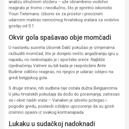
analizu stručnom stožeru – uže obrambeno vodstvo
reagiralo je tromo i neodlučno, što je spretno iskoristio
Youri Tielemans. Izborio se za prostor i preciznim
udarcem matirao nemoćnog hrvatskog vratara za vodstvo
gostiju od 0:1.
Okvir gola spašavao obje momčadi
U nastavku susreta izbornik Dalić pokušao je izmjenama
razbuditi momčad, što je donijelo nešto angažiraniju igru u
napadu, no nedostajalo je i sportske sreće. Najbliže
izjednačenju Vatreni su bili kada je raspoloženi Ante
Budimir odlično reagirao, no njegov je udarac odsjeo na
gredi belgijskog gola.
S druge strane, niti sudbina nije ostala dužna Belgijancima.
U jeku hrvatskih pokušaja da dođu do poravnanja, zatresao
se i okvir naših vrata – Vanaken je silovito potegao i
pogodio gredu, poslavši ozbiljno upozorenje da su gosti
iznimno opasni iz svakog kontranapada.
Lukaku u sudačkoj nadoknadi