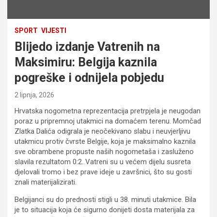
SPORT
VIJESTI
Blijedo izdanje Vatrenih na
Maksimiru: Belgija kaznila
pogreške i odnijela pobjedu
2 lipnja, 2026
Hrvatska nogometna reprezentacija pretrpjela je neugodan
poraz u pripremnoj utakmici na domaćem terenu. Momčad
Zlatka Dalića odigrala je neočekivano slabu i neuvjerljivu
utakmicu protiv čvrste Belgije, koja je maksimalno kaznila
sve obrambene propuste naših nogometaša i zasluženo
slavila rezultatom 0:2. Vatreni su u većem dijelu susreta
djelovali tromo i bez prave ideje u završnici, što su gosti
znali materijalizirati.
Belgijanci su do prednosti stigli u 38. minuti utakmice. Bila
je to situacija koja će sigurno donijeti dosta materijala za