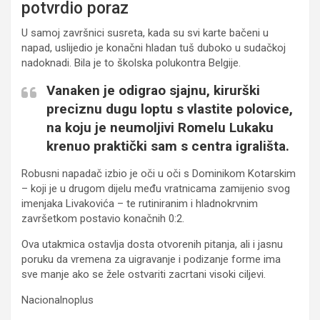
potvrdio poraz
U samoj završnici susreta, kada su svi karte bačeni u
napad, uslijedio je konačni hladan tuš duboko u sudačkoj
nadoknadi. Bila je to školska polukontra Belgije.
Vanaken je odigrao sjajnu, kirurški
preciznu dugu loptu s vlastite polovice,
na koju je neumoljivi Romelu Lukaku
krenuo praktički sam s centra igrališta.
Robusni napadač izbio je oči u oči s Dominikom Kotarskim
– koji je u drugom dijelu među vratnicama zamijenio svog
imenjaka Livakovića – te rutiniranim i hladnokrvnim
završetkom postavio konačnih 0:2.
Ova utakmica ostavlja dosta otvorenih pitanja, ali i jasnu
poruku da vremena za uigravanje i podizanje forme ima
sve manje ako se žele ostvariti zacrtani visoki ciljevi.
Nacionalnoplus