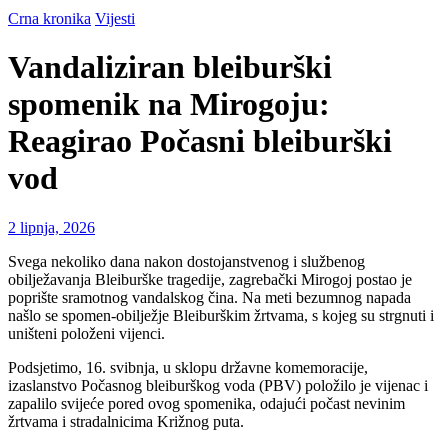
Crna kronika
Vijesti
Vandaliziran bleiburški
spomenik na Mirogoju:
Reagirao Počasni bleiburški
vod
2 lipnja, 2026
Svega nekoliko dana nakon dostojanstvenog i službenog
obilježavanja Bleiburške tragedije, zagrebački Mirogoj postao je
poprište sramotnog vandalskog čina. Na meti bezumnog napada
našlo se spomen-obilježje Bleiburškim žrtvama, s kojeg su strgnuti i
uništeni položeni vijenci.
Podsjetimo, 16. svibnja, u sklopu državne komemoracije,
izaslanstvo Počasnog bleiburškog voda (PBV) položilo je vijenac i
zapalilo svijeće pored ovog spomenika, odajući počast nevinim
žrtvama i stradalnicima Križnog puta.