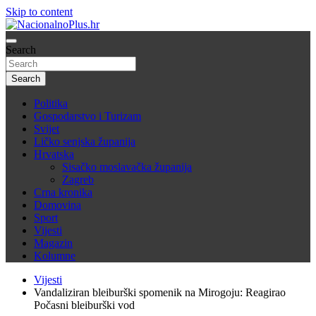
Skip to content
Nacija želi znati više
Search
NacionalnoPlus.hr
Search
Politika
Gospodarstvo i Turizam
Svijet
Ličko senjska županija
Hrvatska
Sisačko moslavačka županija
Zagreb
Crna kronika
Domovina
Sport
Vijesti
Magazin
Kolumne
Vijesti
Vandaliziran bleiburški spomenik na Mirogoju: Reagirao
Počasni bleiburški vod