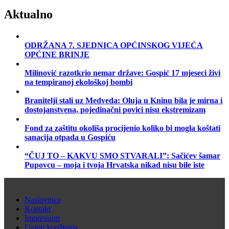
Aktualno
ODRŽANA 7. SJEDNICA OPĆINSKOG VIJEĆA
OPĆINE BRINJE
Milinović razotkrio nemar države: Gospić 17 mjeseci živi
na tempiranoj ekološkoj bombi
Branitelji stali uz Medveda: Oluja u Kninu bila je mirna i
dostojanstvena, pojedinačni povici nisu ekstremizam
Fond za zaštitu okoliša procijenio koliko bi mogla koštati
sanacija otpada u Gospiću
“ČUJ TO – KAKVU SMO STVARALI”: Sačićev šamar
Pupovcu – moja i tvoja Hrvatska nikad nisu bile iste
Naslovnica
Kontakt
Impressum
Uvjeti korištenja