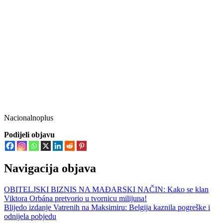
Nacionalnoplus
Podijeli objavu
Navigacija objava
OBITELJSKI BIZNIS NA MAĐARSKI NAČIN: Kako se klan
Viktora Orbána pretvorio u tvornicu milijuna!
Blijedo izdanje Vatrenih na Maksimiru: Belgija kaznila pogreške i
odnijela pobjedu