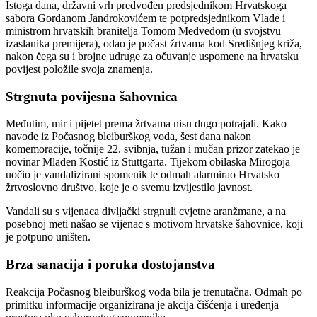
Istoga dana, državni vrh predvođen predsjednikom Hrvatskoga
sabora Gordanom Jandrokovićem te potpredsjednikom Vlade i
ministrom hrvatskih branitelja Tomom Medvedom (u svojstvu
izaslanika premijera), odao je počast žrtvama kod Središnjeg križa,
nakon čega su i brojne udruge za očuvanje uspomene na hrvatsku
povijest položile svoja znamenja.
Strgnuta povijesna šahovnica
Međutim, mir i pijetet prema žrtvama nisu dugo potrajali. Kako
navode iz Počasnog bleiburškog voda, šest dana nakon
komemoracije, točnije 22. svibnja, tužan i mučan prizor zatekao je
novinar Mladen Kostić iz Stuttgarta. Tijekom obilaska Mirogoja
uočio je vandalizirani spomenik te odmah alarmirao Hrvatsko
žrtvoslovno društvo, koje je o svemu izvijestilo javnost.
Vandali su s vijenaca divljački strgnuli cvjetne aranžmane, a na
posebnoj meti našao se vijenac s motivom hrvatske šahovnice, koji
je potpuno uništen.
Brza sanacija i poruka dostojanstva
Reakcija Počasnog bleiburškog voda bila je trenutačna. Odmah po
primitku informacije organizirana je akcija čišćenja i uređenja