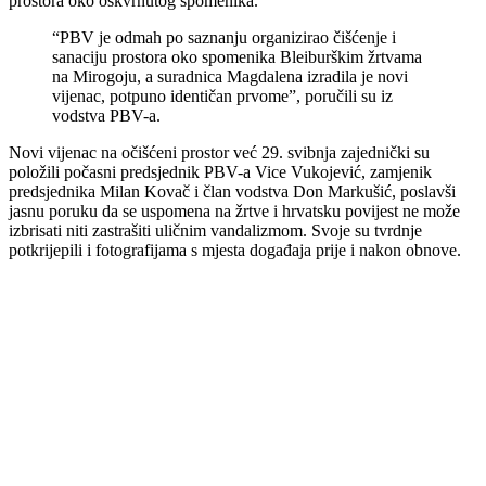
prostora oko oskvrnutog spomenika.
“PBV je odmah po saznanju organizirao čišćenje i
sanaciju prostora oko spomenika Bleiburškim žrtvama
na Mirogoju, a suradnica Magdalena izradila je novi
vijenac, potpuno identičan prvome”, poručili su iz
vodstva PBV-a.
Novi vijenac na očišćeni prostor već 29. svibnja zajednički su
položili počasni predsjednik PBV-a Vice Vukojević, zamjenik
predsjednika Milan Kovač i član vodstva Don Markušić, poslavši
jasnu poruku da se uspomena na žrtve i hrvatsku povijest ne može
izbrisati niti zastrašiti uličnim vandalizmom. Svoje su tvrdnje
potkrijepili i fotografijama s mjesta događaja prije i nakon obnove.