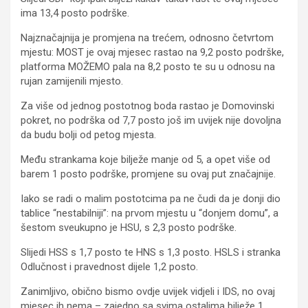
ima 13,4 posto podrške.
Najznačajnija je promjena na trećem, odnosno četvrtom
mjestu: MOST je ovaj mjesec rastao na 9,2 posto podrške,
platforma MOŽEMO pala na 8,2 posto te su u odnosu na
rujan zamijenili mjesto.
Za više od jednog postotnog boda rastao je Domovinski
pokret, no podrška od 7,7 posto još im uvijek nije dovoljna
da budu bolji od petog mjesta.
Među strankama koje bilježe manje od 5, a opet više od
barem 1 posto podrške, promjene su ovaj put značajnije.
Iako se radi o malim postotcima pa ne čudi da je donji dio
tablice “nestabilniji”: na prvom mjestu u “donjem domu”, a
šestom sveukupno je HSU, s 2,3 posto podrške.
Slijedi HSS s 1,7 posto te HNS s 1,3 posto. HSLS i stranka
Odlučnost i pravednost dijele 1,2 posto.
Zanimljivo, obično bismo ovdje uvijek vidjeli i IDS, no ovaj
mjesec ih nema – zajedno sa svima ostalima bilježe 1