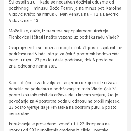
Svi ostali su u – kada se negativan doživljaj oduzme od
pozitivnog – minusu. Božo Petrov je na minus pet, Karolina
Vidović Krišto na minus 6, Ivan Penava na – 12 a Davorko
Vidović na – 13.
Može li se, dakle, iz trenutne nepopularnosti Andreja
Plenkovića iščitati i nešto vezano uz podršku radu Vlade?
Ovaj mjesec bi se možda i moglo: čak 71 posto ispitanih ne
podržava rad Vlade, što je za čak 6 postotnih bodova više
nego u rujnu. 23 posto i dalje podržava, dok 6 posto ne
zna, odnosno nema stav.
Kao i obično, i zadovoljstvo smjerom u kojem ide država
donekle se podudara s podržavanjem rada Vlade: čak 73
posto ispitanih misli da država ide u krivom smjeru, što je
povećanje za 4 postotna boda u odnosu na prošli mjesec.
23 posto vjeruje da je Hrvatska na dobrom putu, 6 posto
nema stav.
Istraživanje je provedeno između 1. i 22. listopada na
uzorku od 993 punoljetnih građana iz cijele Hrvatske,