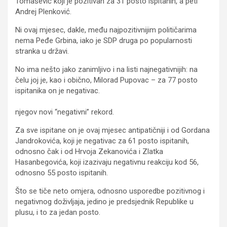
Tomašević koji je pozitivan za 31 posto ispitanih, a peti
Andrej Plenković.
Ni ovaj mjesec, dakle, među najpozitivnijim političarima
nema Peđe Grbina, iako je SDP druga po popularnosti
stranka u državi.
No ima nešto jako zanimljivo i na listi najnegativnijih: na
čelu joj je, kao i obično, Milorad Pupovac – za 77 posto
ispitanika on je negativac.
njegov novi “negativni” rekord.
Za sve ispitane on je ovaj mjesec antipatičniji i od Gordana
Jandrokovića, koji je negativac za 61 posto ispitanih,
odnosno čak i od Hrvoja Zekanovića i Zlatka
Hasanbegovića, koji izazivaju negativnu reakciju kod 56,
odnosno 55 posto ispitanih.
Što se tiče neto omjera, odnosno usporedbe pozitivnog i
negativnog doživljaja, jedino je predsjednik Republike u
plusu, i to za jedan posto.