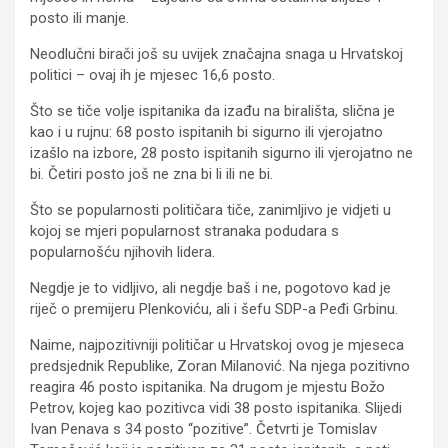
posto ili manje.
Neodlučni birači još su uvijek značajna snaga u Hrvatskoj
politici – ovaj ih je mjesec 16,6 posto.
Što se tiče volje ispitanika da izađu na birališta, slična je
kao i u rujnu: 68 posto ispitanih bi sigurno ili vjerojatno
izašlo na izbore, 28 posto ispitanih sigurno ili vjerojatno ne
bi. Četiri posto još ne zna bi li ili ne bi.
Što se popularnosti političara tiče, zanimljivo je vidjeti u
kojoj se mjeri popularnost stranaka podudara s
popularnošću njihovih lidera.
Negdje je to vidljivo, ali negdje baš i ne, pogotovo kad je
riječ o premijeru Plenkoviću, ali i šefu SDP-a Peđi Grbinu.
Naime, najpozitivniji političar u Hrvatskoj ovog je mjeseca
predsjednik Republike, Zoran Milanović. Na njega pozitivno
reagira 46 posto ispitanika. Na drugom je mjestu Božo
Petrov, kojeg kao pozitivca vidi 38 posto ispitanika. Slijedi
Ivan Penava s 34 posto “pozitive”. Četvrti je Tomislav