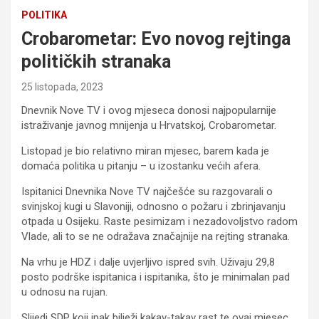
POLITIKA
Crobarometar: Evo novog rejtinga
političkih stranaka
25 listopada, 2023
Dnevnik Nove TV i ovog mjeseca donosi najpopularnije
istraživanje javnog mnijenja u Hrvatskoj, Crobarometar.
Listopad je bio relativno miran mjesec, barem kada je
domaća politika u pitanju – u izostanku većih afera.
Ispitanici Dnevnika Nove TV najčešće su razgovarali o
svinjskoj kugi u Slavoniji, odnosno o požaru i zbrinjavanju
otpada u Osijeku. Raste pesimizam i nezadovoljstvo radom
Vlade, ali to se ne odražava značajnije na rejting stranaka.
Na vrhu je HDZ i dalje uvjerljivo ispred svih. Uživaju 29,8
posto podrške ispitanica i ispitanika, što je minimalan pad
u odnosu na rujan.
Slijedi SDP koji ipak bilježi kakav-takav rast te ovaj mjesec