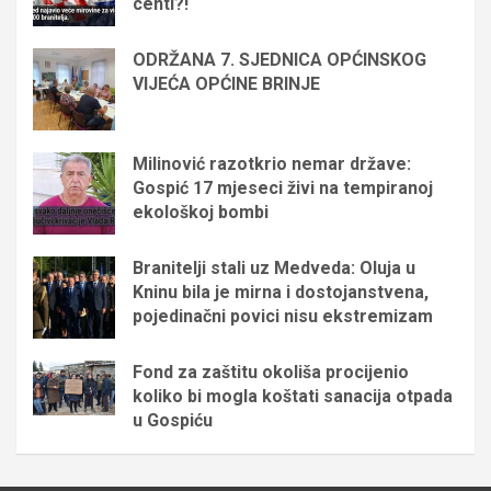
centi?!
ODRŽANA 7. SJEDNICA OPĆINSKOG
VIJEĆA OPĆINE BRINJE
Milinović razotkrio nemar države:
Gospić 17 mjeseci živi na tempiranoj
ekološkoj bombi
Branitelji stali uz Medveda: Oluja u
Kninu bila je mirna i dostojanstvena,
pojedinačni povici nisu ekstremizam
Fond za zaštitu okoliša procijenio
koliko bi mogla koštati sanacija otpada
u Gospiću