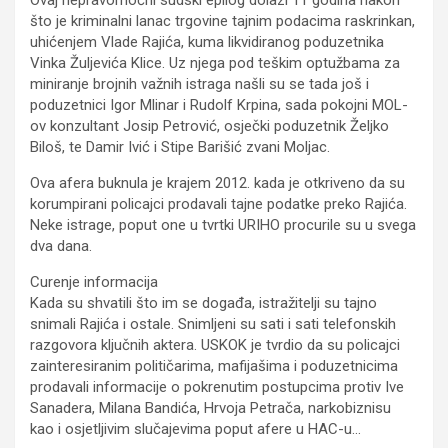
što je kriminalni lanac trgovine tajnim podacima raskrinkan,
uhićenjem Vlade Rajića, kuma likvidiranog poduzetnika
Vinka Žuljevića Klice. Uz njega pod teškim optužbama za
miniranje brojnih važnih istraga našli su se tada još i
poduzetnici Igor Mlinar i Rudolf Krpina, sada pokojni MOL-
ov konzultant Josip Petrović, osječki poduzetnik Željko
Biloš, te Damir Ivić i Stipe Barišić zvani Moljac.
Ova afera buknula je krajem 2012. kada je otkriveno da su
korumpirani policajci prodavali tajne podatke preko Rajića.
Neke istrage, poput one u tvrtki URIHO procurile su u svega
dva dana.
Curenje informacija
Kada su shvatili što im se događa, istražitelji su tajno
snimali Rajića i ostale. Snimljeni su sati i sati telefonskih
razgovora ključnih aktera. USKOK je tvrdio da su policajci
zainteresiranim političarima, mafijašima i poduzetnicima
prodavali informacije o pokrenutim postupcima protiv Ive
Sanadera, Milana Bandića, Hrvoja Petrača, narkobiznisu
kao i osjetljivim slučajevima poput afere u HAC-u…