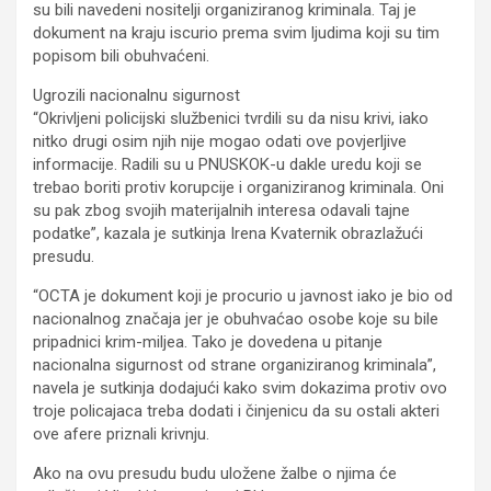
su bili navedeni nositelji organiziranog kriminala. Taj je
dokument na kraju iscurio prema svim ljudima koji su tim
popisom bili obuhvaćeni.
Ugrozili nacionalnu sigurnost
“Okrivljeni policijski službenici tvrdili su da nisu krivi, iako
nitko drugi osim njih nije mogao odati ove povjerljive
informacije. Radili su u PNUSKOK-u dakle uredu koji se
trebao boriti protiv korupcije i organiziranog kriminala. Oni
su pak zbog svojih materijalnih interesa odavali tajne
podatke”, kazala je sutkinja Irena Kvaternik obrazlažući
presudu.
“OCTA je dokument koji je procurio u javnost iako je bio od
nacionalnog značaja jer je obuhvaćao osobe koje su bile
pripadnici krim-miljea. Tako je dovedena u pitanje
nacionalna sigurnost od strane organiziranog kriminala”,
navela je sutkinja dodajući kako svim dokazima protiv ovo
troje policajaca treba dodati i činjenicu da su ostali akteri
ove afere priznali krivnju.
Ako na ovu presudu budu uložene žalbe o njima će