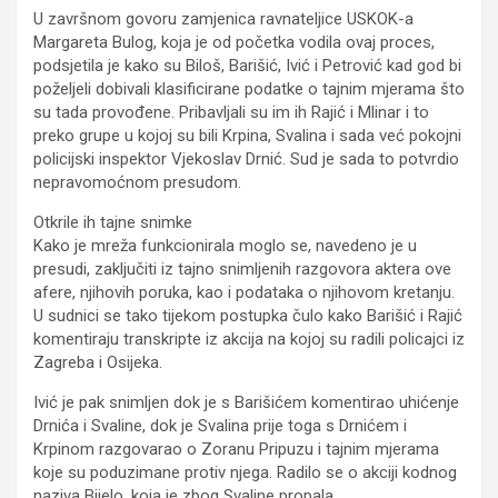
U završnom govoru zamjenica ravnateljice USKOK-a
Margareta Bulog, koja je od početka vodila ovaj proces,
podsjetila je kako su Biloš, Barišić, Ivić i Petrović kad god bi
poželjeli dobivali klasificirane podatke o tajnim mjerama što
su tada provođene. Pribavljali su im ih Rajić i Mlinar i to
preko grupe u kojoj su bili Krpina, Svalina i sada već pokojni
policijski inspektor Vjekoslav Drnić. Sud je sada to potvrdio
nepravomoćnom presudom.
Otkrile ih tajne snimke
Kako je mreža funkcionirala moglo se, navedeno je u
presudi, zaključiti iz tajno snimljenih razgovora aktera ove
afere, njihovih poruka, kao i podataka o njihovom kretanju.
U sudnici se tako tijekom postupka čulo kako Barišić i Rajić
komentiraju transkripte iz akcija na kojoj su radili policajci iz
Zagreba i Osijeka.
Ivić je pak snimljen dok je s Barišićem komentirao uhićenje
Drnića i Svaline, dok je Svalina prije toga s Drnićem i
Krpinom razgovarao o Zoranu Pripuzu i tajnim mjerama
koje su poduzimane protiv njega. Radilo se o akciji kodnog
naziva Bijelo, koja je zbog Svaline propala.