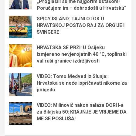
„Proglasili su me najgorim ustašom!
Poručujem im – dobrodošli u Hrvatsku“
SPICY ISLAND: TAJNI OTOK U
HRVATSKOJ POSTAO RAJ ZA ORGIJE I
SVINGERE
HRVATSKA SE PRŽI: U Osijeku
izmjereno nevjerojatnih 40 °C, toplinski
val ruši granice izdržljivosti
VIDEO: Tomo Medved iz Slunja:
Hrvatska se neće ispričavati nikome za
pobjedu
VIDEO: Milinović nakon nalaza DORH-a
za Bilajsku 50: KRAJNJE JE VRIJEME DA
ME SE POSLUŠA!