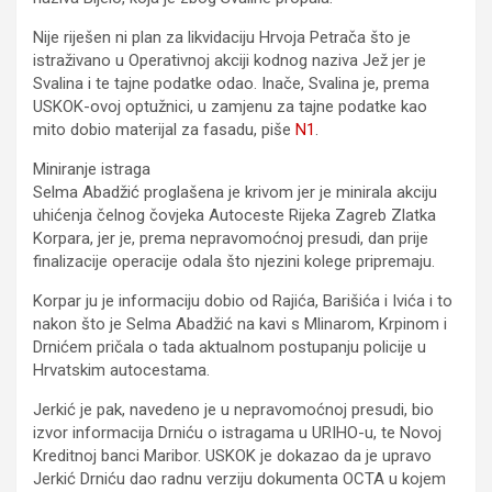
Nije riješen ni plan za likvidaciju Hrvoja Petrača što je
istraživano u Operativnoj akciji kodnog naziva Jež jer je
Svalina i te tajne podatke odao. Inače, Svalina je, prema
USKOK-ovoj optužnici, u zamjenu za tajne podatke kao
mito dobio materijal za fasadu, piše
N1
.
Miniranje istraga
Selma Abadžić proglašena je krivom jer je minirala akciju
uhićenja čelnog čovjeka Autoceste Rijeka Zagreb Zlatka
Korpara, jer je, prema nepravomoćnoj presudi, dan prije
finalizacije operacije odala što njezini kolege pripremaju.
Korpar ju je informaciju dobio od Rajića, Barišića i Ivića i to
nakon što je Selma Abadžić na kavi s Mlinarom, Krpinom i
Drnićem pričala o tada aktualnom postupanju policije u
Hrvatskim autocestama.
Jerkić je pak, navedeno je u nepravomoćnoj presudi, bio
izvor informacija Drniću o istragama u URIHO-u, te Novoj
Kreditnoj banci Maribor. USKOK je dokazao da je upravo
Jerkić Drniću dao radnu verziju dokumenta OCTA u kojem