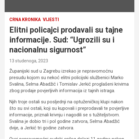
CRNA KRONIKA
VIJESTI
Elitni policajci prodavali su tajne
informacije. Sud: “Ugrozili su i
nacionalnu sigurnost”
13 studenoga, 2023
Županijski sud u Zagrebu izrekao je nepravomoćnu
presudu kojom su nekoć elitni policijski službenici Marko
Svalina, Selma Abadžić i Tomislav Jerkić proglašeni krivima
zbog prodaje povjerljivih informacija iz tajnih istraga.
Njih troje ostali su posljednji na optuženičkoj klupi nakon
što su svi ostali, koji su kupovali i preprodavali te povjerljive
informacije, priznali krivnju i nagodili se s tužiteljstvom.
Svalina je dobio tri i pol godine zatvora, Selma Abadžić
dvije, a Jerkić tri godine zatvora.
Ovaj nepravomoćni sudski epilog dolazi 11 godina nakon