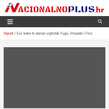
Skip
to
content
Nacija želi znati više
NacionalnoPlus.hr
Vijesti
Evo kako bi danas izgledali Yugo, Stojadin i Fićo