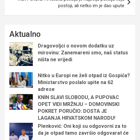
postoji, ali netko im je dao upute
Aktualno
Dragovoljci o novom dodatku uz
mirovinu: Zanemareni smo, naš status
ništa ne vrijedi
Nitko u Europi ne želi otpad iz Gospića?
Ministarstvo poslalo upite na 62
adrese
KNIN SLAVI SLOBODU, A PUPOVAC
OPET VIDI MRŽNJU – DOMOVINSKI
POKRET PORUČIO: DOSTA JE
LAGANJA HRVATSKOM NARODU!
Plenković: Oni koji su odgovorni za to
da je otpad tamo završio odgovarat će