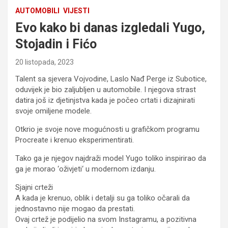
AUTOMOBILI
VIJESTI
Evo kako bi danas izgledali Yugo,
Stojadin i Fićo
20 listopada, 2023
Talent sa sjevera Vojvodine, Laslo Nađ Perge iz Subotice,
oduvijek je bio zaljubljen u automobile. I njegova strast
datira još iz djetinjstva kada je počeo crtati i dizajnirati
svoje omiljene modele.
Otkrio je svoje nove mogućnosti u grafičkom programu
Procreate i krenuo eksperimentirati.
Tako ga je njegov najdraži model Yugo toliko inspirirao da
ga je morao ‘oživjeti‘ u modernom izdanju.
Sjajni crteži
A kada je krenuo, oblik i detalji su ga toliko očarali da
jednostavno nije mogao da prestati.
Ovaj crtež je podijelio na svom Instagramu, a pozitivna