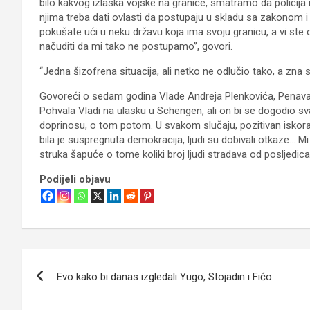
bilo kakvog izlaska vojske na granice, smatramo da policija
njima treba dati ovlasti da postupaju u skladu sa zakonom
pokušate ući u neku državu koja ima svoju granicu, a vi ste
načuditi da mi tako ne postupamo”, govori.
“Jedna šizofrena situacija, ali netko ne odlučio tako, a zna
Govoreći o sedam godina Vlade Andreja Plenkovića, Penava 
Pohvala Vladi na ulasku u Schengen, ali on bi se dogodio s
doprinosu, o tom potom. U svakom slučaju, pozitivan iskor
bila je suspregnuta demokracija, ljudi su dobivali otkaze… 
struka šapuće o tome koliki broj ljudi stradava od posljedica 
Podijeli objavu
Navigacija
Evo kako bi danas izgledali Yugo, Stojadin i Fićo
objava