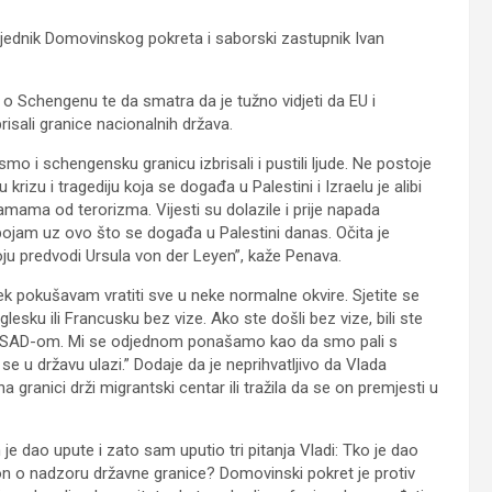
sjednik Domovinskog pokreta i saborski zastupnik Ivan
 o Schengenu te da smatra da je tužno vidjeti da EU i
brisali granice nacionalnih država.
mo i schengensku granicu izbrisali i pustili ljude. Ne postoje
krizu i tragediju koja se događa u Palestini i Izraelu je alibi
mama od terorizma. Vijesti su dolazile i prije napada
 pojam uz ovo što se događa u Palestini danas. Očita je
u predvodi Ursula von der Leyen”, kaže Penava.
ek pokušavam vratiti sve u neke normalne okvire. Sjetite se
esku ili Francusku bez vize. Ako ste došli bez vize, bili ste
ilo sa SAD-om. Mi se odjednom ponašamo kao da smo pali s
e u državu ulazi.” Dodaje da je neprihvatljivo da Vlada
a granici drži migrantski centar ili tražila da se on premjesti u
im je dao upute i zato sam uputio tri pitanja Vladi: Tko je dao
akon o nadzoru državne granice? Domovinski pokret je protiv