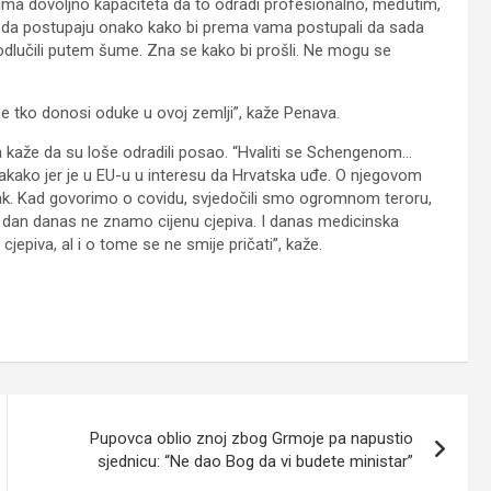
 ima dovoljno kapaciteta da to odradi profesionalno, međutim,
 i da postupaju onako kako bi prema vama postupali da sada
 odlučili putem šume. Zna se kako bi prošli. Ne mogu se
 se tko donosi oduke u ovoj zemlji”, kaže Penava.
kaže da su loše odradili posao. “Hvaliti se Schengenom…
vakako jer je u EU-u u interesu da Hrvatska uđe. O njegovom
ak. Kad govorimo o covidu, svjedočili smo ogromnom teroru,
Mi dan danas ne znamo cijenu cjepiva. I danas medicinska
cjepiva, al i o tome se ne smije pričati”, kaže.
Pupovca oblio znoj zbog Grmoje pa napustio
sjednicu: “Ne dao Bog da vi budete ministar”