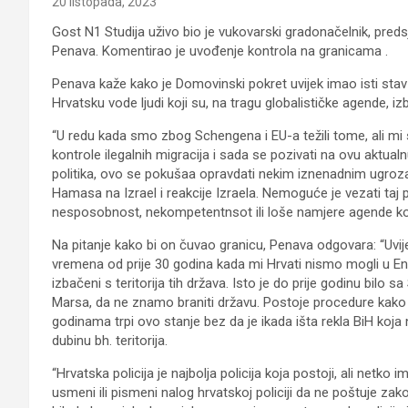
20 listopada, 2023
Gost N1 Studija uživo bio je vukovarski gradonačelnik, pred
Penava. Komentirao je uvođenje kontrola na granicama .
Penava kaže kako je Domovinski pokret uvijek imao isti stav
Hrvatsku vode ljudi koji su, na tragu globalističke agende, iz
“U redu kada smo zbog Schengena i EU-a težili tome, ali mi s
kontrole ilegalnih migracija i sada se pozivati na ovu aktualnu 
politika, ovo se pokušaa opravdati nekim iznenadnim ugroza
Hamasa na Izrael i reakcije Izraela. Nemoguće je vezati taj
nesposobnost, nekompetentnsot ili loše namjere agende koj
Na pitanje kako bi on čuvao granicu, Penava odgovara: “Uvij
vremena od prije 30 godina kada mi Hrvati nismo mogli u Engl
izbačeni s teritorija tih država. Isto je do prije godinu b
Marsa, da ne znamo braniti državu. Postoje procedure kako s
godinama trpi ovo stanje bez da je ikada išta rekla BiH koja n
dubinu bh. teritorija.
“Hrvatska policija je najbolja policija koja postoji, ali netko 
usmeni ili pismeni nalog hrvatskoj policiji da ne poštuje z