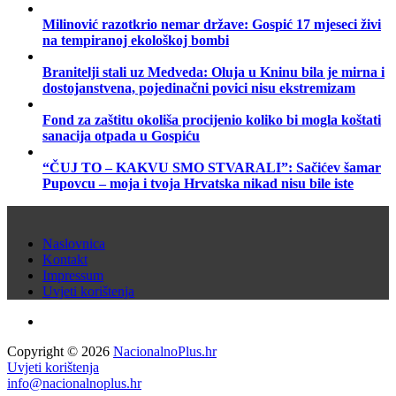
Milinović razotkrio nemar države: Gospić 17 mjeseci živi
na tempiranoj ekološkoj bombi
Branitelji stali uz Medveda: Oluja u Kninu bila je mirna i
dostojanstvena, pojedinačni povici nisu ekstremizam
Fond za zaštitu okoliša procijenio koliko bi mogla koštati
sanacija otpada u Gospiću
“ČUJ TO – KAKVU SMO STVARALI”: Sačićev šamar
Pupovcu – moja i tvoja Hrvatska nikad nisu bile iste
Naslovnica
Kontakt
Impressum
Uvjeti korištenja
Copyright © 2026
NacionalnoPlus.hr
Uvjeti korištenja
info@nacionalnoplus.hr