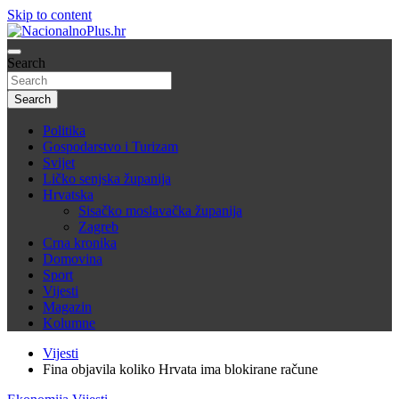
Skip to content
Nacija želi znati više
Search
NacionalnoPlus.hr
Search
Politika
Gospodarstvo i Turizam
Svijet
Ličko senjska županija
Hrvatska
Sisačko moslavačka županija
Zagreb
Crna kronika
Domovina
Sport
Vijesti
Magazin
Kolumne
Vijesti
Fina objavila koliko Hrvata ima blokirane račune