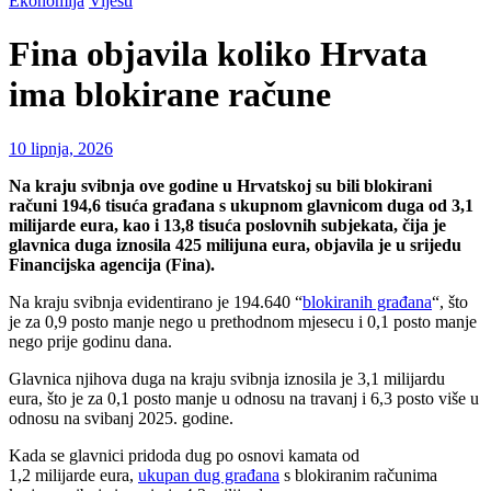
Ekonomija
Vijesti
Fina objavila koliko Hrvata
ima blokirane račune
10 lipnja, 2026
Na kraju svibnja ove godine u Hrvatskoj su bili blokirani
računi 194,6 tisuća građana s ukupnom glavnicom duga od 3,1
milijarde eura, kao i 13,8 tisuća poslovnih subjekata, čija je
glavnica duga iznosila 425 milijuna eura, objavila je u srijedu
Financijska agencija (Fina).
Na kraju svibnja evidentirano je 194.640 “
blokiranih građana
“, što
je za 0,9 posto manje nego u prethodnom mjesecu i 0,1 posto manje
nego prije godinu dana.
Glavnica njihova duga na kraju svibnja iznosila je 3,1 milijardu
eura, što je za 0,1 posto manje u odnosu na travanj i 6,3 posto više u
odnosu na svibanj 2025. godine.
Kada se glavnici pridoda dug po osnovi kamata od
1,2 milijarde eura,
ukupan dug građana
s blokiranim računima