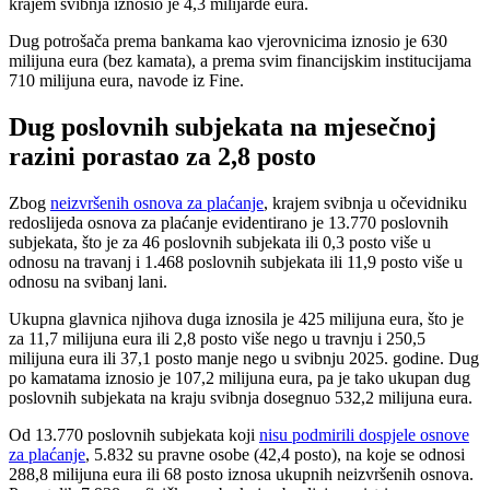
krajem svibnja iznosio je 4,3 milijarde eura.
Dug potrošača prema bankama kao vjerovnicima iznosio je 630
milijuna eura (bez kamata), a prema svim financijskim institucijama
710 milijuna eura, navode iz Fine.
Dug poslovnih subjekata na mjesečnoj
razini porastao za 2,8 posto
Zbog
neizvršenih osnova za plaćanje
, krajem svibnja u očevidniku
redoslijeda osnova za plaćanje evidentirano je 13.770 poslovnih
subjekata, što je za 46 poslovnih subjekata ili 0,3 posto više u
odnosu na travanj i 1.468 poslovnih subjekata ili 11,9 posto više u
odnosu na svibanj lani.
Ukupna glavnica njihova duga iznosila je 425 milijuna eura, što je
za 11,7 milijuna eura ili 2,8 posto više nego u travnju i 250,5
milijuna eura ili 37,1 posto manje nego u svibnju 2025. godine. Dug
po kamatama iznosio je 107,2 milijuna eura, pa je tako ukupan dug
poslovnih subjekata na kraju svibnja dosegnuo 532,2 milijuna eura.
Od 13.770 poslovnih subjekata koji
nisu podmirili dospjele osnove
za plaćanje
, 5.832 su pravne osobe (42,4 posto), na koje se odnosi
288,8 milijuna eura ili 68 posto iznosa ukupnih neizvršenih osnova.