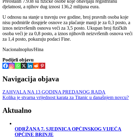
Preostalih 7.938 su fizičke osobe koje obavljaju registriranu
djelatnost, a njihov dug iznosi 136,2 milijuna eura.
U odnosu na stanje u travnju ove godine, broj pravnih osoba koje
nisu podmirile dospjele osnove za plaćanje manji je za 0,3 posto, a
iznos neizvršenih osnova veći za 3,5 posto. Ukupan broj fizičkih
osoba veći je za 0,8 posto, a iznos njihovih neizvršenih osnova veći
za 1,4 posto, pokazuju podaci Fine.
Nacionalnoplus/Hina
Podijeli objavu
Navigacija objava
ZAHVALA NA 13 GODINA PREDANOG RADA
Kolika je stvarna vrijednost karata za Titanic u današnjem novcu?
Aktualno
ODRŽANA 7. SJEDNICA OPĆINSKOG VIJEĆA
OPĆINE BRINJE