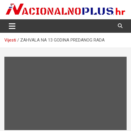
Skip
to
content
Nacija želi znati više
NacionalnoPlus.hr
Vijesti
ZAHVALA NA 13 GODINA PREDANOG RADA