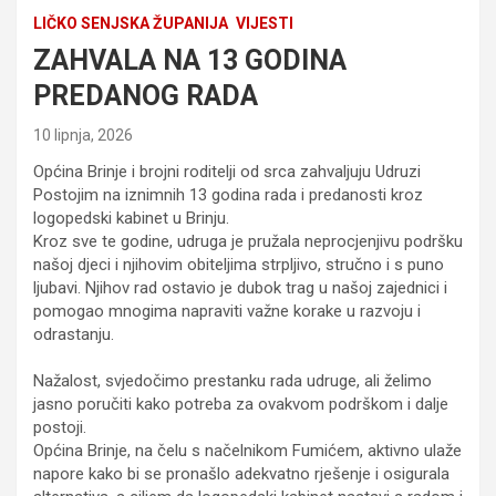
LIČKO SENJSKA ŽUPANIJA
VIJESTI
ZAHVALA NA 13 GODINA
PREDANOG RADA
10 lipnja, 2026
Općina Brinje i brojni roditelji od srca zahvaljuju Udruzi
Postojim na iznimnih 13 godina rada i predanosti kroz
logopedski kabinet u Brinju.
Kroz sve te godine, udruga je pružala neprocjenjivu podršku
našoj djeci i njihovim obiteljima strpljivo, stručno i s puno
ljubavi. Njihov rad ostavio je dubok trag u našoj zajednici i
pomogao mnogima napraviti važne korake u razvoju i
odrastanju.
Nažalost, svjedočimo prestanku rada udruge, ali želimo
jasno poručiti kako potreba za ovakvom podrškom i dalje
postoji.
Općina Brinje, na čelu s načelnikom Fumićem, aktivno ulaže
napore kako bi se pronašlo adekvatno rješenje i osigurala