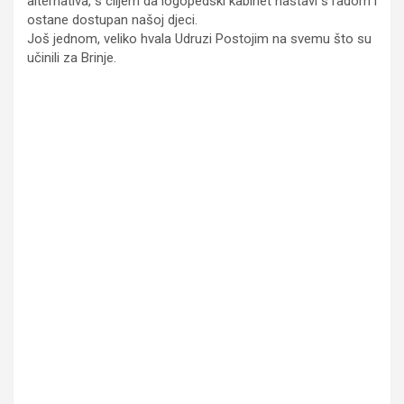
alternativa, s ciljem da logopedski kabinet nastavi s radom i
ostane dostupan našoj djeci.
Još jednom, veliko hvala Udruzi Postojim na svemu što su
učinili za Brinje.