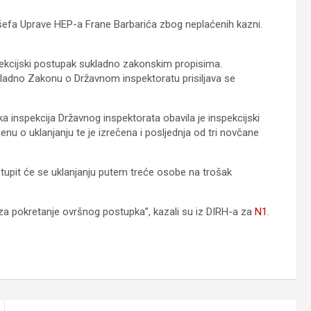
 šefa Uprave HEP-a Frane Barbarića zbog neplaćenih kazni.
pekcijski postupak sukladno zakonskim propisima.
ukladno Zakonu o Državnom inspektoratu prisiljava se
a inspekcija Državnog inspektorata obavila je inspekcijski
enu o uklanjanju te je izrečena i posljednja od tri novčane
istupit će se uklanjanju putem treće osobe na trošak
za pokretanje ovršnog postupka”, kazali su iz DIRH-a za
N1
.