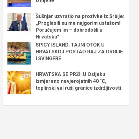
izmjene
Šušnjar uzvratio na prozivke iz Srbije:
„Proglasili su me najgorim ustašom!
Poručujem im – dobrodošli u
Hrvatsku“
SPICY ISLAND: TAJNI OTOK U
HRVATSKOJ POSTAO RAJ ZA ORGIJE
I SVINGERE
HRVATSKA SE PRŽI: U Osijeku
izmjereno nevjerojatnih 40 °C,
toplinski val ruši granice izdržljivosti