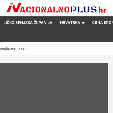
Nacija želi znati više
NacionalnoPlus.hr
LIČKO SENJSKA ŽUPANIJA
HRVATSKA
CRNA KRO
 neplaćenih kazni