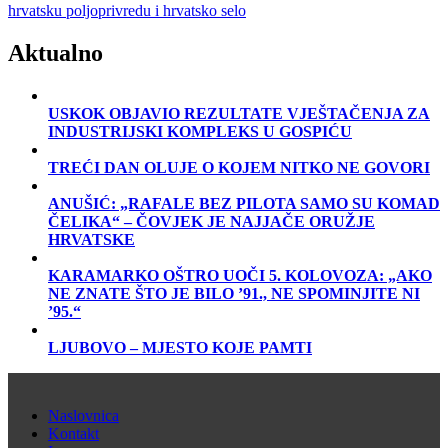
hrvatsku poljoprivredu i hrvatsko selo
Aktualno
USKOK OBJAVIO REZULTATE VJEŠTAČENJA ZA
INDUSTRIJSKI KOMPLEKS U GOSPIĆU
TREĆI DAN OLUJE O KOJEM NITKO NE GOVORI
ANUŠIĆ: „RAFALE BEZ PILOTA SAMO SU KOMAD
ČELIKA“ – ČOVJEK JE NAJJAČE ORUŽJE
HRVATSKE
KARAMARKO OŠTRO UOČI 5. KOLOVOZA: „AKO
NE ZNATE ŠTO JE BILO ’91., NE SPOMINJITE NI
’95.“
LJUBOVO – MJESTO KOJE PAMTI
Naslovnica
Kontakt