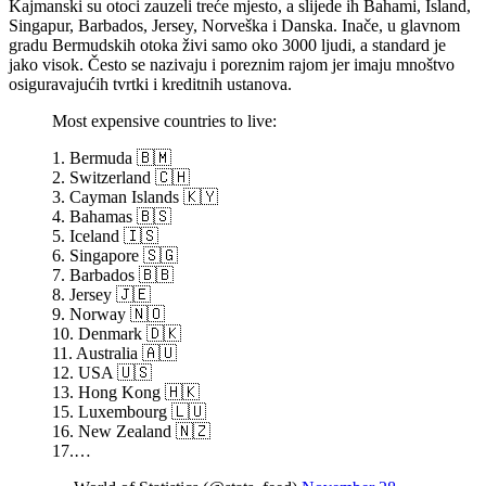
Kajmanski su otoci zauzeli treće mjesto, a slijede ih Bahami, Island,
Singapur, Barbados, Jersey, Norveška i Danska. Inače, u glavnom
gradu Bermudskih otoka živi samo oko 3000 ljudi, a standard je
jako visok. Često se nazivaju i poreznim rajom jer imaju mnoštvo
osiguravajućih tvrtki i kreditnih ustanova.
Most expensive countries to live:
1. Bermuda 🇧🇲
2. Switzerland 🇨🇭
3. Cayman Islands 🇰🇾
4. Bahamas 🇧🇸
5. Iceland 🇮🇸
6. Singapore 🇸🇬
7. Barbados 🇧🇧
8. Jersey 🇯🇪
9. Norway 🇳🇴
10. Denmark 🇩🇰
11. Australia 🇦🇺
12. USA 🇺🇸
13. Hong Kong 🇭🇰
15. Luxembourg 🇱🇺
16. New Zealand 🇳🇿
17.…