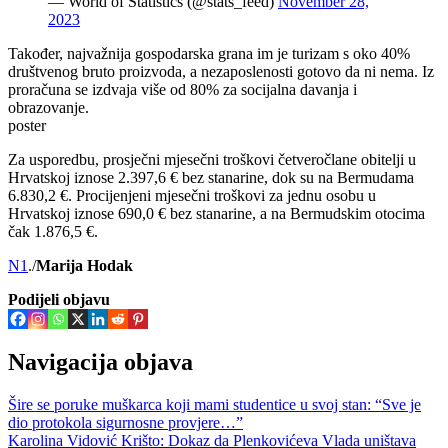
— World of Statistics (@stats_feed)
November 28,
2023
Također, najvažnija gospodarska grana im je turizam s oko 40%
društvenog bruto proizvoda, a nezaposlenosti gotovo da ni nema. Iz
proračuna se izdvaja više od 80% za socijalna davanja i
obrazovanje.
poster
Za usporedbu, prosječni mjesečni troškovi četveročlane obitelji u
Hrvatskoj iznose 2.397,6 € bez stanarine, dok su na Bermudama
6.830,2 €. Procijenjeni mjesečni troškovi za jednu osobu u
Hrvatskoj iznose 690,0 € bez stanarine, a na Bermudskim otocima
čak 1.876,5 €.
N1
./
Marija Hodak
Podijeli objavu
Navigacija objava
Šire se poruke muškarca koji mami studentice u svoj stan: “Sve je
dio protokola sigurnosne provjere…”
Karolina Vidović Krišto: Dokaz da Plenkovićeva Vlada uništava