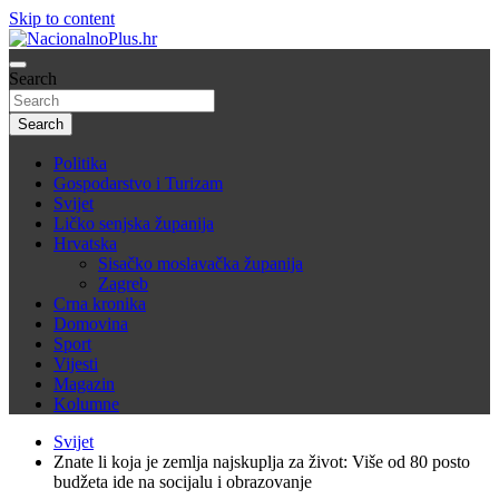
Skip to content
Nacija želi znati više
Search
NacionalnoPlus.hr
Search
Politika
Gospodarstvo i Turizam
Svijet
Ličko senjska županija
Hrvatska
Sisačko moslavačka županija
Zagreb
Crna kronika
Domovina
Sport
Vijesti
Magazin
Kolumne
Svijet
Znate li koja je zemlja najskuplja za život: Više od 80 posto
budžeta ide na socijalu i obrazovanje