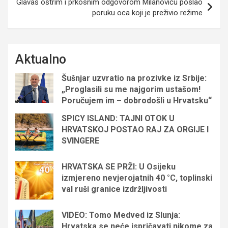
Glavaš oštrim i prkosnim odgovorom Milanoviću poslao
poruku oca koji je preživio režime
Aktualno
Šušnjar uzvratio na prozivke iz Srbije:
„Proglasili su me najgorim ustašom!
Poručujem im – dobrodošli u Hrvatsku“
SPICY ISLAND: TAJNI OTOK U
HRVATSKOJ POSTAO RAJ ZA ORGIJE I
SVINGERE
HRVATSKA SE PRŽI: U Osijeku
izmjereno nevjerojatnih 40 °C, toplinski
val ruši granice izdržljivosti
VIDEO: Tomo Medved iz Slunja:
Hrvatska se neće ispričavati nikome za