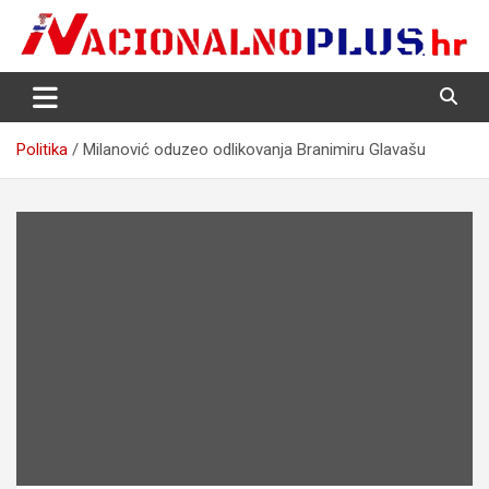
Skip
to
content
Nacija želi znati više
NacionalnoPlus.hr
Politika
Milanović oduzeo odlikovanja Branimiru Glavašu