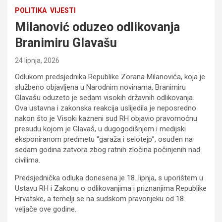
POLITIKA
VIJESTI
Milanović oduzeo odlikovanja
Branimiru Glavašu
24 lipnja, 2026
Odlukom predsjednika Republike Zorana Milanovića, koja je
službeno objavljena u Narodnim novinama, Branimiru
Glavašu oduzeto je sedam visokih državnih odlikovanja.
Ova ustavna i zakonska reakcija uslijedila je neposredno
nakon što je Visoki kazneni sud RH objavio pravomoćnu
presudu kojom je Glavaš, u dugogodišnjem i medijski
eksponiranom predmetu “garaža i selotejp”, osuđen na
sedam godina zatvora zbog ratnih zločina počinjenih nad
civilima.
Predsjednička odluka donesena je 18. lipnja, s uporištem u
Ustavu RH i Zakonu o odlikovanjima i priznanjima Republike
Hrvatske, a temelji se na sudskom pravorijeku od 18.
veljače ove godine.