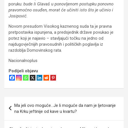
poruku:
bude li Glavaš u ponovljenom postupku ponovno
pravomoćno osuđen, morat će učiniti isto što je učinio i
Josipović
.
Novom presudom Visokog kaznenog suda ta je pravna
pretpostavka ispunjena, a predsjednik države povukao je
potez koji je najavio – stavljajući točku na jedno od
najdugovječnijih pravosudnih i političkih poglavlja iz
razdoblja Domovinskog rata.
Nacionalnoplus
Podijeli objavu
Navigacija
Ma jeli ovo moguće…Je li moguće da nam je ljetovanje
objava
na Krku jeftinije od kave u kvartu?