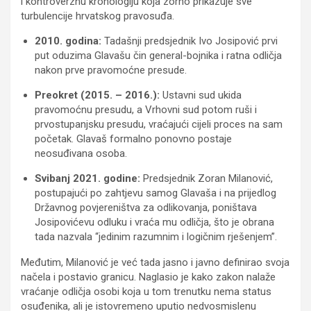
i kontroverznu kronologiju koja zorno prikazuje sve
turbulencije hrvatskog pravosuđa.
2010. godina:
Tadašnji predsjednik Ivo Josipović prvi
put oduzima Glavašu čin general-bojnika i ratna odličja
nakon prve pravomoćne presude.
Preokret (2015. – 2016.):
Ustavni sud ukida
pravomoćnu presudu, a Vrhovni sud potom ruši i
prvostupanjsku presudu, vraćajući cijeli proces na sam
početak. Glavaš formalno ponovno postaje
neosuđivana osoba.
Svibanj 2021. godine:
Predsjednik Zoran Milanović,
postupajući po zahtjevu samog Glavaša i na prijedlog
Državnog povjereništva za odlikovanja, poništava
Josipovićevu odluku i vraća mu odličja, što je obrana
tada nazvala “jedinim razumnim i logičnim rješenjem”.
Međutim, Milanović je već tada jasno i javno definirao svoja
načela i postavio granicu. Naglasio je kako zakon nalaže
vraćanje odličja osobi koja u tom trenutku nema status
osuđenika, ali je istovremeno uputio nedvosmislenu