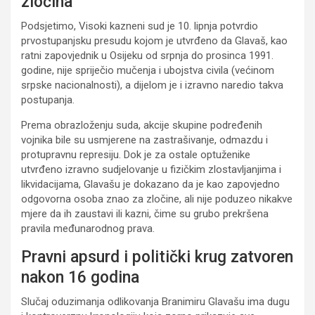
zločina
Podsjetimo, Visoki kazneni sud je 10. lipnja potvrdio
prvostupanjsku presudu kojom je utvrđeno da Glavaš, kao
ratni zapovjednik u Osijeku od srpnja do prosinca 1991.
godine, nije spriječio mučenja i ubojstva civila (većinom
srpske nacionalnosti), a dijelom je i izravno naredio takva
postupanja.
Prema obrazloženju suda, akcije skupine podređenih
vojnika bile su usmjerene na zastrašivanje, odmazdu i
protupravnu represiju. Dok je za ostale optuženike
utvrđeno izravno sudjelovanje u fizičkim zlostavljanjima i
likvidacijama, Glavašu je dokazano da je kao zapovjedno
odgovorna osoba znao za zločine, ali nije poduzeo nikakve
mjere da ih zaustavi ili kazni, čime su grubo prekršena
pravila međunarodnog prava.
Pravni apsurd i politički krug zatvoren
nakon 16 godina
Slučaj oduzimanja odlikovanja Branimiru Glavašu ima dugu