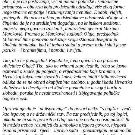
otići, nije čin poštovanja, već minimum političke i simbolične
prisutnosti – obaveza koju predsjednik odrađuje više zbog forme
nego stvarne empatije i razumijevanja trenutka. Dođoh, vidjeh,
pobjegoh.. No prava težina predsjednikove odsutnosti očituje se u
činjenici da je na središnjem događaju, na kninskom stadionu,
umjesto njega govorio izaslanik, umirovljeni general Marijan
Mareković. Premda je Mareković sudionik Oluje, predsjednik
Milanović time ponovno pokazuje svoju sklonost delegiranju
ključnih trenutaka, kad bi trebao stajati u prvom redu i slati jasne
poruke – i braniteljima, i narodu, i svijetu.
Tko, ako ne predsjednik Republike, treba govoriti na proslavi
obljetnice Oluje? Tko, ako ne vrhovni zapovjednik, treba se jasno
očitovati o značenju pobjede, o vrijednostima koje branimo, o
Hrvatskoj kakvu smo stvarali i kakvu želimo imati? Milanovićeva
odluka da se ne obrati okupljenima osobno, u godini kada Hrvatska
obilježava tri desetljeća od ključne prekretnice u svojoj borbi za
slobodu, poruka je nezainteresiranosti i izbjegavanja političke
odgovornosti.
Opravdanje da je “najispravnije” da govori netko “s bojišta” zvuči
kao izgovor, a ne državnički stav. Pa zar predsjednik, po toj logici,
nikada ne bi smio govoriti o Oluji ako nije osobno nosio pušku? Ili
bi možda trebao razumjeti da simbolika njegova govora, njegova
osobna prisutnost i riječi – upravo sada – predstavljaju ne samo čin