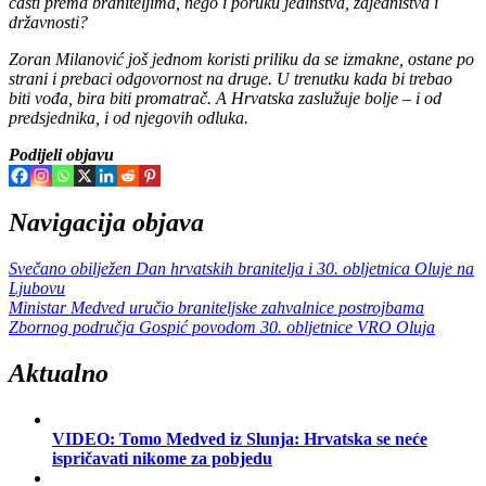
časti prema braniteljima, nego i poruku jedinstva, zajedništva i
državnosti?
Zoran Milanović još jednom koristi priliku da se izmakne, ostane po
strani i prebaci odgovornost na druge. U trenutku kada bi trebao
biti vođa, bira biti promatrač. A Hrvatska zaslužuje bolje – i od
predsjednika, i od njegovih odluka.
Podijeli objavu
Navigacija objava
Svečano obilježen Dan hrvatskih branitelja i 30. obljetnica Oluje na
Ljubovu
Ministar Medved uručio braniteljske zahvalnice postrojbama
Zbornog područja Gospić povodom 30. obljetnice VRO Oluja
Aktualno
VIDEO: Tomo Medved iz Slunja: Hrvatska se neće
ispričavati nikome za pobjedu