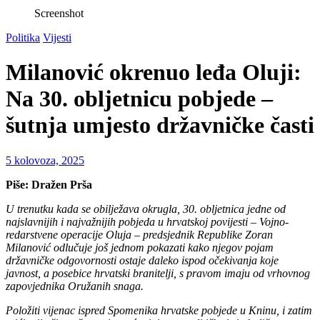
Screenshot
Politika
Vijesti
Milanović okrenuo leđa Oluji:
Na 30. obljetnicu pobjede –
šutnja umjesto državničke časti
5 kolovoza, 2025
Piše: Dražen Prša
U trenutku kada se obilježava okrugla, 30. obljetnica jedne od
najslavnijih i najvažnijih pobjeda u hrvatskoj povijesti – Vojno-
redarstvene operacije Oluja – predsjednik Republike Zoran
Milanović odlučuje još jednom pokazati kako njegov pojam
državničke odgovornosti ostaje daleko ispod očekivanja koje
javnost, a posebice hrvatski branitelji, s pravom imaju od vrhovnog
zapovjednika Oružanih snaga.
Položiti vijenac ispred Spomenika hrvatske pobjede u Kninu, i zatim