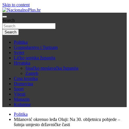
Skip to content
Nacija želi znati više
Search
NacionalnoPlus.hr
Search
Politika
Gospodarstvo i Turizam
Svijet
Ličko senjska županija
Hrvatska
Sisačko moslavačka županija
Zagreb
Crna kronika
Domovina
Sport
Vijesti
Magazin
Kolumne
Politika
Milanović okrenuo leđa Oluji: Na 30. obljetnicu pobjede –
šutnja umjesto državničke časti