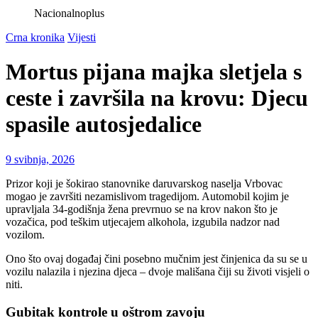
Nacionalnoplus
Crna kronika
Vijesti
Mortus pijana majka sletjela s
ceste i završila na krovu: Djecu
spasile autosjedalice
9 svibnja, 2026
Prizor koji je šokirao stanovnike daruvarskog naselja Vrbovac
mogao je završiti nezamislivom tragedijom. Automobil kojim je
upravljala 34-godišnja žena prevrnuo se na krov nakon što je
vozačica, pod teškim utjecajem alkohola, izgubila nadzor nad
vozilom.
Ono što ovaj događaj čini posebno mučnim jest činjenica da su se u
vozilu nalazila i njezina djeca – dvoje mališana čiji su životi visjeli o
niti.
Gubitak kontrole u oštrom zavoju