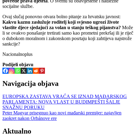
povrede prava djeteta
. O svemu su obaviještene i nadležne
socijalne službe.
Ovaj slučaj ponovno otvara bolno pitanje za hrvatsku javnost:
Kakvu kaznu zaslužuje roditelj koji svjesno ugrozi živote
vlastite djece sjedajući za volan u stanju teškog pijanstva?
Može
li se ovakvo ponašanje tretirati samo kao prometni prekršaj ili je riječ
o dubokom moralnom i zakonskom posrtaju koji zahtijeva najstrože
sankcije?
Nacionalnoplus
Podijeli objavu
Navigacija objava
EUROPSKA ZASTAVA VRAĆA SE IZNAD MAĐARSKOG
PARLAMENTA: NOVA VLAST U BUDIMPEŠTI ŠALJE
SNAŽNU PORUKU
Peter Magyar prisegnuo kao novi mađarski premijer: najavljen
zaokret nakon Orbánove ere
Aktualno