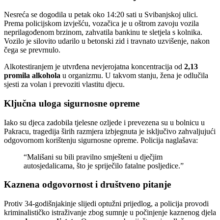
Nesreća se dogodila u petak oko 14:20 sati u Svibanjskoj ulici.
Prema policijskom izvješću, vozačica je u oštrom zavoju vozila
neprilagođenom brzinom, zahvatila bankinu te sletjela s kolnika.
Vozilo je silovito udarilo u betonski zid i travnato uzvišenje, nakon
čega se prevrnulo.
Alkotestiranjem je utvrđena nevjerojatna koncentracija od
2,13
promila alkohola
u organizmu. U takvom stanju, žena je odlučila
sjesti za volan i prevoziti vlastitu djecu.
Ključna uloga sigurnosne opreme
Iako su djeca zadobila tjelesne ozljede i prevezena su u bolnicu u
Pakracu, tragedija širih razmjera izbjegnuta je isključivo zahvaljujući
odgovornom korištenju sigurnosne opreme. Policija naglašava:
“Mališani su bili pravilno smješteni u dječjim
autosjedalicama, što je spriječilo fatalne posljedice.”
Kaznena odgovornost i društveno pitanje
Protiv 34-godišnjakinje slijedi optužni prijedlog, a policija provodi
kriminalističko istraživanje zbog sumnje u počinjenje kaznenog djela