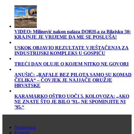
VIDEO: Milinović nakon nalaza DORH-a za Bilajsku 50:
KRAJNJE JE VRIJEME DA ME SE POSLUŠA!
USKOK OBJAVIO REZULTATE VJEŠTAČENJA ZA
INDUSTRIJSKI KOMPLEKS U GOSPIĆU
TREĆI DAN OLUJE O KOJEM NITKO NE GOVORI
ANUŠIĆ: „RAFALE BEZ PILOTA SAMO SU KOMAD
ČELIKA“ – ČOVJEK JE NAJJAČE ORUŽJE
HRVATSKE
KARAMARKO OŠTRO UOČI 5. KOLOVOZA: „AKO
NE ZNATE ŠTO JE BILO ’91., NE SPOMINJITE NI
’95.“
Naslovnica
Kontakt