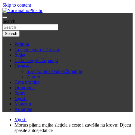
Skip to content
Nacija želi znati više
Search
NacionalnoPlus.hr
Search
Politika
Gospodarstvo i Turizam
Svijet
Ličko senjska županija
Hrvatska
Sisačko moslavačka županija
Zagreb
Crna kronika
Domovina
Sport
Vijesti
Magazin
Kolumne
Vijesti
Mortus pijana majka sletjela s ceste i završila na krovu: Djecu
spasile autosjedalice