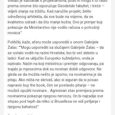
trebao je sastanak s projektantima, pitati ih mogu li to raditi
prema onome što isporučuje Geodetski fakultet, i treće –
vidjeti stanje na tržištu. Kad naručite projekt, želite
određenog arhitekta, da sve bude na vrijeme, da se
kvalitetno odradi i da što manje košta. Ovo je primjer koji
pokazuje da Ministarstvo nije vodilo računa o potrošnji
novaca.”
Politički, kaže, aferu može usporediti s onom Gabrijele
Žalac: “”Mogu usporediti sa slučajem Gabrijele Žalac – da
se ostalo voditi na razini Hrvatske, bio bi već debelo u
ladici. Kad se uključilo Europsko tužiteljstvo, onda je
isplivalo. Način na koji ministrica i premijer odgovaraju, pa
trajalo je mjesecima dok su novinari dobili odgovore. Ne
gleda se da možda nešto je sporno, na novinarima je da
pitaju. Ako ništa ne skrivaš, ako si siguran da si posao
napravio buy the book, čim se postavilo pitanje – ne
možeš opužiti novinare… Agresivan stav premijera prema
novinarima pokazuje njegovu nervozu. On bi najradije sve
strpao pod tepih da nitko iz Bruxellesa ne vidi petljanje i
njegovu bahatost.”