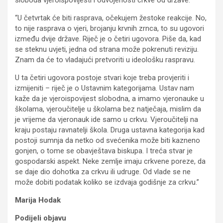
“U četvrtak će biti rasprava, očekujem žestoke reakcije. No,
to nije rasprava o vjeri, brojanju krvnih zrnca, to su ugovori
između dvije države. Riječ je o četiri ugovora. Piše da, kad
se steknu uvjeti, jedna od strana može pokrenuti reviziju.
Znam da će to vladajući pretvoriti u ideološku raspravu.
U ta četiri ugovora postoje stvari koje treba provjeriti i
izmijeniti – riječ je o Ustavnim kategorijama. Ustav nam
kaže da je vjeroispovijest slobodna, a imamo vjeronauke u
školama, vjeroučitelje u školama bez natječaja, mislim da
je vrijeme da vjeronauk ide samo u crkvu. Vjeroučitelji na
kraju postaju ravnatelji škola. Druga ustavna kategorija kad
postoji sumnja da netko od svećenika može biti kazneno
gonjen, o tome se obavještava biskupa. I treća stvar je
gospodarski aspekt. Neke zemlje imaju crkvene poreze, da
se daje dio dohotka za crkvu ili udruge. Od vlade se ne
može dobiti podatak koliko se izdvaja godišnje za crkvu.”
Marija Hodak
Podijeli objavu