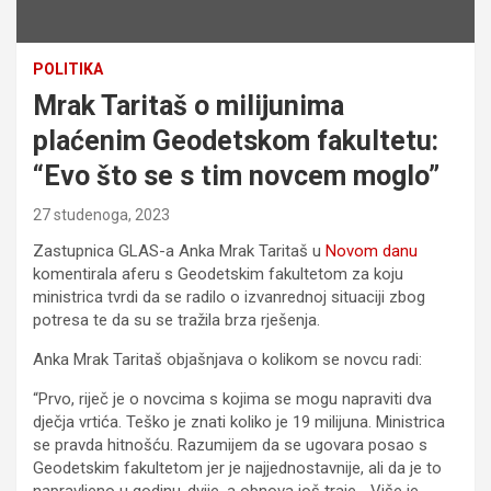
POLITIKA
Mrak Taritaš o milijunima
plaćenim Geodetskom fakultetu:
“Evo što se s tim novcem moglo”
27 studenoga, 2023
Zastupnica GLAS-a Anka Mrak Taritaš u
Novom danu
komentirala aferu s Geodetskim fakultetom za koju
ministrica tvrdi da se radilo o izvanrednoj situaciji zbog
potresa te da su se tražila brza rješenja.
Anka Mrak Taritaš objašnjava o kolikom se novcu radi:
“Prvo, riječ je o novcima s kojima se mogu napraviti dva
dječja vrtića. Teško je znati koliko je 19 milijuna. Ministrica
se pravda hitnošću. Razumijem da se ugovara posao s
Geodetskim fakultetom jer je najjednostavnije, ali da je to
napravljeno u godinu-dvije, a obnova još traje… Više je