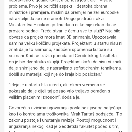
problema. Prvo je politički aspekt – žestoka obrana
ministrice i premijera, mislim da premijer ne želi europske
istražitelje da se ne sramoti. Drugo je stručni okvir
Ministarstva – nakon godinu dana nitko nije rekao da se
provjere podaci. Treća stvar je čemu sve to služi? Nije bilo
obveze da projekt mora imati 3D snimanje. Upozoravala
sam na veliku količinu projekata. Projektanti u startu nisu ni
znali da je to snimano, zaštićeni spomenici kulture su
snimani. Kad se tražila ponuda od Geodetskog fakulteta,
on je bio dvostruko skuplji. Projektanti kažu da nisu ni znali
da je snimljeno, da je napravljeno sofisticiranim tehnikama,
dobili su materijal koji nije do kraja bio posložen.”
“Ideja je u startu bila u redu, ali tokom vremena se
pokazalo da je cijeli taj posao vrlo traljavo odrađen s
velikim plaćenim iznosom”, dodala je.
Govoreći o rizicima ugovaranja posla bez javnog natječaja
kao i o kontrolama troškovnika, Mrak Taritaš podsjeća: “Po
zakonu postoje i unutarnje revizije. Postoji mogućnost i
angažiranja nekog. Kad je Geodetski fakultet počeo s tim,