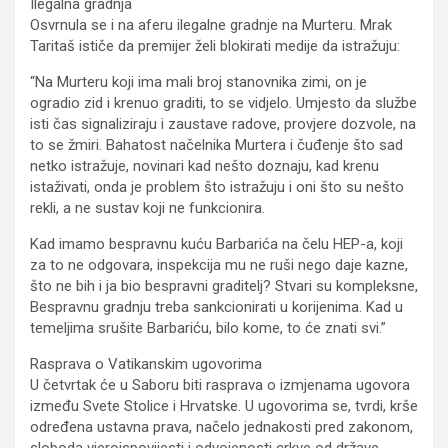
Ilegalna gradnja
Osvrnula se i na aferu ilegalne gradnje na Murteru. Mrak
Taritaš ističe da premijer želi blokirati medije da istražuju:
“Na Murteru koji ima mali broj stanovnika zimi, on je
ogradio zid i krenuo graditi, to se vidjelo. Umjesto da službe
isti čas signaliziraju i zaustave radove, provjere dozvole, na
to se žmiri. Bahatost načelnika Murtera i čuđenje što sad
netko istražuje, novinari kad nešto doznaju, kad krenu
istaživati, onda je problem što istražuju i oni što su nešto
rekli, a ne sustav koji ne funkcionira.
Kad imamo bespravnu kuću Barbarića na čelu HEP-a, koji
za to ne odgovara, inspekcija mu ne ruši nego daje kazne,
što ne bih i ja bio bespravni graditelj? Stvari su kompleksne,
Bespravnu gradnju treba sankcionirati u korijenima. Kad u
temeljima srušite Barbariću, bilo kome, to će znati svi.”
Rasprava o Vatikanskim ugovorima
U četvrtak će u Saboru biti rasprava o izmjenama ugovora
između Svete Stolice i Hrvatske. U ugovorima se, tvrdi, krše
određena ustavna prava, načelo jednakosti pred zakonom,
sloboda vjeroispovijesti i odvojenosti crkve od države.