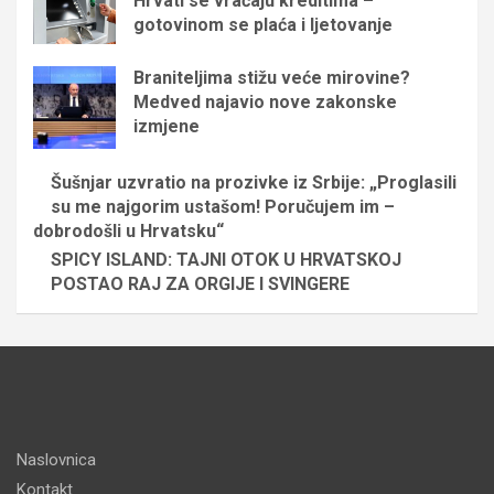
Hrvati se vraćaju kreditima –
gotovinom se plaća i ljetovanje
Braniteljima stižu veće mirovine?
Medved najavio nove zakonske
izmjene
Šušnjar uzvratio na prozivke iz Srbije: „Proglasili
su me najgorim ustašom! Poručujem im –
dobrodošli u Hrvatsku“
SPICY ISLAND: TAJNI OTOK U HRVATSKOJ
POSTAO RAJ ZA ORGIJE I SVINGERE
Naslovnica
Kontakt