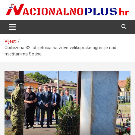
Skip
to
content
Nacija želi znati više
NacionalnoPlus.hr
Vijesti
Obilježena 32. obljetnica na žrtve veliksprske agresije nad
mještanima Sotina