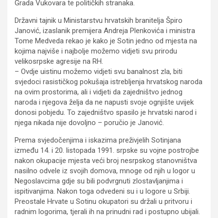
Grada Vukovara te političkih stranaka.
Državni tajnik u Ministarstvu hrvatskih branitelja Špiro
Janović, izaslanik premijera Andreja Plenkovića i ministra
Tome Medveda rekao je kako je Sotin jedno od mjesta na
kojima najviše i najbolje možemo vidjeti svu prirodu
velikosrpske agresije na RH.
– Ovdje uistinu možemo vidjeti svu banalnost zla, biti
svjedoci rasističkog pokušaja istrebljenja hrvatskog naroda
na ovim prostorima, ali i vidjeti da zajedništvo jednog
naroda i njegova želja da ne napusti svoje ognjište uvijek
donosi pobjedu. To zajedništvo spasilo je hrvatski narod i
njega nikada nije dovoljno – poručio je Janović.
Prema svjedočenjima i iskazima preživjelih Sotinjana
između 14. i 20. listopada 1991. srpske su vojne postrojbe
nakon okupacije mjesta veći broj nesrpskog stanovništva
nasilno odvele iz svojih domova, mnoge od njih u logor u
Negoslavcima gdje su bili podvrgnuti zlostavljanjima i
ispitivanjima. Nakon toga odvedeni su i u logore u Srbiji.
Preostale Hrvate u Sotinu okupatori su držali u pritvoru i
radnim logorima, tjerali ih na prinudni rad i postupno ubijali.