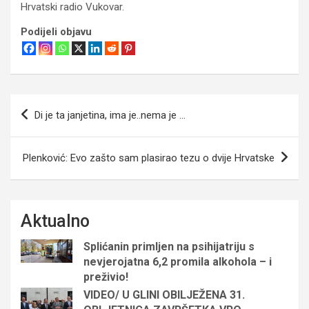
Hrvatski radio Vukovar.
Podijeli objavu
Navigacija
Di je ta janjetina, ima je..nema je …
objava
Plenković: Evo zašto sam plasirao tezu o dvije Hrvatske
Aktualno
Splićanin primljen na psihijatriju s
nevjerojatna 6,2 promila alkohola – i
preživio!
VIDEO/ U GLINI OBILJEŽENA 31.