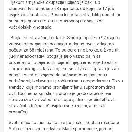
Tijekom srbijanske okupacije ubijeno je čak 10%
stanovništva, odnosno 68 mještana, od kojih se 17 još
uvijek vodi nestalima. Posmrtni ostaci stradalih pronađeni
su na mjesnom groblju i u masovnoj grobnici kod
vučedolskih vinograda.
-Brojke su stravične, brutalne. Sinoć je upaljeno 97 svijeća
za svakog poginulog policajca, a danas ovdje odajemo
počast za 68 mještana. To su ogromne brojke, a životi tih
ljudi nenadoknadivi. Stoga je jako važno da ih se
prisjećamo i odajemo im pijetet, njegujemo vrijednosti iz
Domovinskoga rata za koje su se žrtvovali. Upravo je zato
danas i mjesto i vrijeme da pričamo o sadašnjosti i
budućnosti, iseljavanju i problemima u gospodarstvu. To su
trendovi koje moramo promijeniti jer u suprotnom žrtva
ovih ljudi nema smisla – poručio je gradonačelnik Ivan
Penava izrazivši žalost što zapovjednici i počinitelji ovih
stravičnih zločina još uvijek nisu kažnjeni, a nestali
pronađeni.
Sveta misa zadušnica za sve poginule i nestale mještane
Sotina služena je u crkvi sv. Marije pomoćnice, prenosi