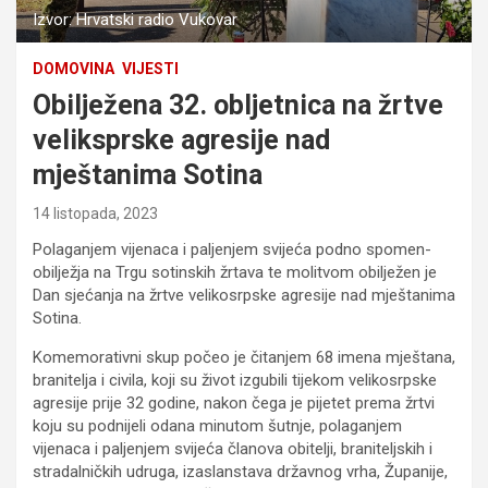
Izvor: Hrvatski radio Vukovar
DOMOVINA
VIJESTI
Obilježena 32. obljetnica na žrtve
veliksprske agresije nad
mještanima Sotina
14 listopada, 2023
Polaganjem vijenaca i paljenjem svijeća podno spomen-
obilježja na Trgu sotinskih žrtava te molitvom obilježen je
Dan sjećanja na žrtve velikosrpske agresije nad mještanima
Sotina.
Komemorativni skup počeo je čitanjem 68 imena mještana,
branitelja i civila, koji su život izgubili tijekom velikosrpske
agresije prije 32 godine, nakon čega je pijetet prema žrtvi
koju su podnijeli odana minutom šutnje, polaganjem
vijenaca i paljenjem svijeća članova obitelji, braniteljskih i
stradalničkih udruga, izaslanstava državnog vrha, Županije,