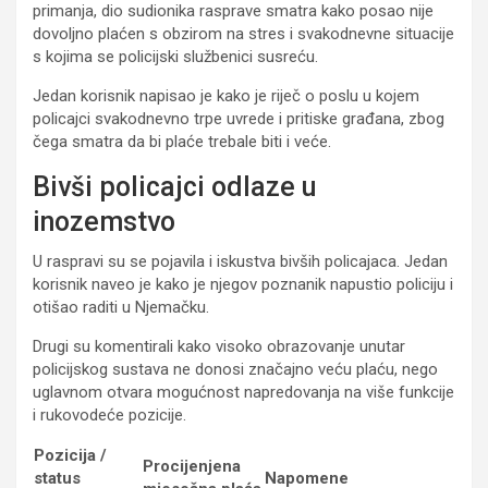
primanja, dio sudionika rasprave smatra kako posao nije
dovoljno plaćen s obzirom na stres i svakodnevne situacije
s kojima se policijski službenici susreću.
Jedan korisnik napisao je kako je riječ o poslu u kojem
policajci svakodnevno trpe uvrede i pritiske građana, zbog
čega smatra da bi plaće trebale biti i veće.
Bivši policajci odlaze u
inozemstvo
U raspravi su se pojavila i iskustva bivših policajaca. Jedan
korisnik naveo je kako je njegov poznanik napustio policiju i
otišao raditi u Njemačku.
Drugi su komentirali kako visoko obrazovanje unutar
policijskog sustava ne donosi značajno veću plaću, nego
uglavnom otvara mogućnost napredovanja na više funkcije
i rukovodeće pozicije.
Pozicija /
Procijenjena
status
Napomene