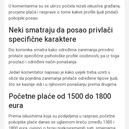
U komentarima su se ubrzo počela nizati iskustva građana,
procjene plaća i rasprave o tome kakve profile ljudi privlači
policijski posao.
Neki smatraju da posao privlači
specifične karaktere
Dio korisnika smatra kako određena zanimanja prirodno
privlače specifične psihološke profile osobnosti, pa iz toga
proizlazi i određeni način ponašanja.
Jedan komentator napisao je kako uvijek treba uzeti u
obzir da pojedina zanimanja privlače određene tipove ljudi,
što se kasnije vidi i u njihovom ponašanju prema drugima.
Početne plaće od 1500 do 1800
eura
Prema iskustvima koja su podijeljena u raspravi, početne
policijske plaće danas se uglavnom kreću između 1500 i
1800 eura, ovisno o broju prekovremenih sati, smjenama,