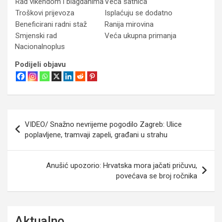
Rad vikendom i blagdanima
Veća satnica
Troškovi prijevoza
Isplaćuju se dodatno
Beneficirani radni staž
Ranija mirovina
Smjenski rad
Veća ukupna primanja
Nacionalnoplus
Podijeli objavu
Navigacija
VIDEO/ Snažno nevrijeme pogodilo Zagreb: Ulice
objava
poplavljene, tramvaji zapeli, građani u strahu
Anušić upozorio: Hrvatska mora jačati pričuvu,
povećava se broj ročnika
Aktualno