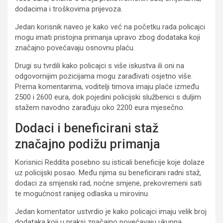
dodacima i troškovima prijevoza.
Jedan korisnik naveo je kako već na početku rada policajci
mogu imati pristojna primanja upravo zbog dodataka koji
značajno povećavaju osnovnu plaću.
Drugi su tvrdili kako policajci s više iskustva ili oni na
odgovornijim pozicijama mogu zarađivati osjetno više.
Prema komentarima, voditelji timova imaju plaće između
2500 i 2600 eura, dok pojedini policijski službenici s duljim
stažem navodno zarađuju oko 2200 eura mjesečno.
Dodaci i beneficirani staž
značajno podižu primanja
Korisnici Reddita posebno su isticali beneficije koje dolaze
uz policijski posao. Među njima su beneficirani radni staž,
dodaci za smjenski rad, noćne smjene, prekovremeni sati
te mogućnost ranijeg odlaska u mirovinu.
Jedan komentator ustvrdio je kako policajci imaju velik broj
dodataka koji u praksi značajno povećavaju ukupna