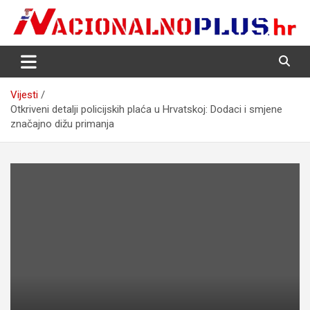
Skip
to
content
Nacija želi znati više
NacionalnoPlus.hr
Vijesti
Otkriveni detalji policijskih plaća u Hrvatskoj: Dodaci i smjene
značajno dižu primanja