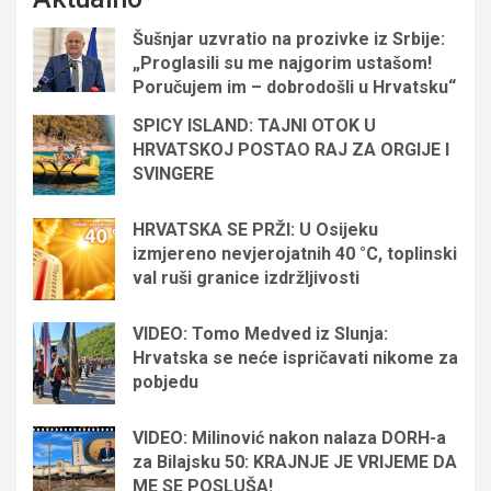
Šušnjar uzvratio na prozivke iz Srbije:
„Proglasili su me najgorim ustašom!
Poručujem im – dobrodošli u Hrvatsku“
SPICY ISLAND: TAJNI OTOK U
HRVATSKOJ POSTAO RAJ ZA ORGIJE I
SVINGERE
HRVATSKA SE PRŽI: U Osijeku
izmjereno nevjerojatnih 40 °C, toplinski
val ruši granice izdržljivosti
VIDEO: Tomo Medved iz Slunja:
Hrvatska se neće ispričavati nikome za
pobjedu
VIDEO: Milinović nakon nalaza DORH-a
za Bilajsku 50: KRAJNJE JE VRIJEME DA
ME SE POSLUŠA!