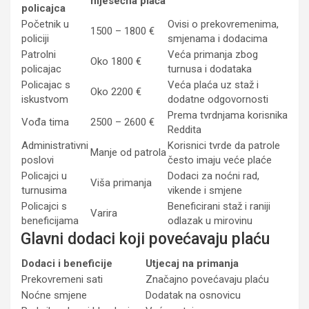
mjesečna plaća
policajca
Početnik u
Ovisi o prekovremenima,
1500 – 1800 €
policiji
smjenama i dodacima
Patrolni
Veća primanja zbog
Oko 1800 €
policajac
turnusa i dodataka
Policajac s
Veća plaća uz staž i
Oko 2200 €
iskustvom
dodatne odgovornosti
Prema tvrdnjama korisnika
Vođa tima
2500 – 2600 €
Reddita
Administrativni
Korisnici tvrde da patrole
Manje od patrola
poslovi
često imaju veće plaće
Policajci u
Dodaci za noćni rad,
Viša primanja
turnusima
vikende i smjene
Policajci s
Beneficirani staž i raniji
Varira
beneficijama
odlazak u mirovinu
Glavni dodaci koji povećavaju plaću
Dodaci i beneficije
Utjecaj na primanja
Prekovremeni sati
Značajno povećavaju plaću
Noćne smjene
Dodatak na osnovicu