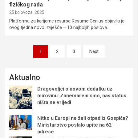
fizičkog rada
25 kolovoza, 2025
Platforma za karijerne resurse Resume Genius objavila je
ovog tjedna novo izvješće – 10 najboljih poslova…
Brojevi
1
2
3
Next
stranica
objava
Aktualno
Dragovoljci o novom dodatku uz
mirovinu: Zanemareni smo, naš status
ništa ne vrijedi
Nitko u Europi ne želi otpad iz Gospića?
Ministarstvo poslalo upite na 62
adrese