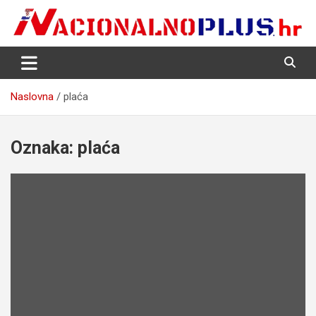
Skip
to
content
Nacija želi znati više
NacionalnoPlus.hr
Naslovna
plaća
Oznaka:
plaća