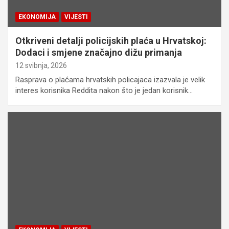
EKONOMIJA
VIJESTI
Otkriveni detalji policijskih plaća u Hrvatskoj:
Dodaci i smjene značajno dižu primanja
12 svibnja, 2026
Rasprava o plaćama hrvatskih policajaca izazvala je velik
interes korisnika Reddita nakon što je jedan korisnik…