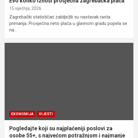
Evo koliko iznosi prosječna zagrebačka plaća
15 siječnja, 2026
Zagrebački statističari zabilježili su nastavak rasta
primanja. Prosječna neto plaća u glavnom gradu popela se
na…
EKONOMIJA
VIJESTI
Pogledajte koji su najplaćeniji poslovi za
osobe 55+, s najvećom potražnjom i najmanje