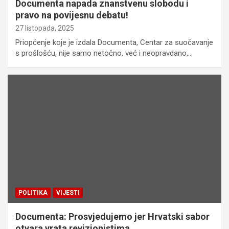
Documenta napada znanstvenu slobodu i
pravo na povijesnu debatu!
27 listopada, 2025
Priopćenje koje je izdala Documenta, Centar za suočavanje
s prošlošću, nije samo netočno, već i neopravdano,…
POLITIKA
VIJESTI
Documenta: Prosvjedujemo jer Hrvatski sabor
otvara vrata revizionistima