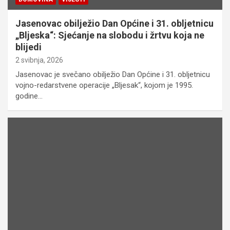
Jasenovac obilježio Dan Općine i 31. obljetnicu
„Bljeska“: Sjećanje na slobodu i žrtvu koja ne
blijedi
2 svibnja, 2026
Jasenovac je svečano obilježio Dan Općine i 31. obljetnicu
vojno-redarstvene operacije „Bljesak“, kojom je 1995.
godine…