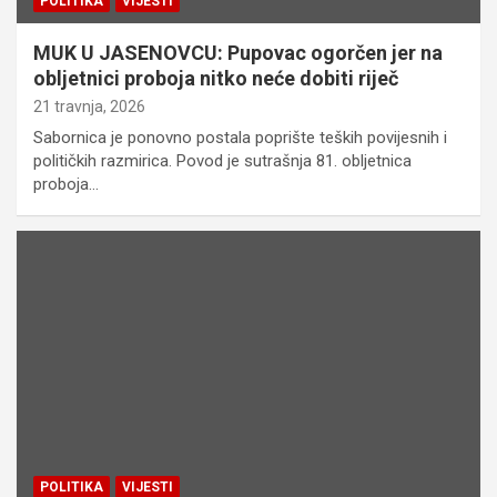
POLITIKA
VIJESTI
MUK U JASENOVCU: Pupovac ogorčen jer na
obljetnici proboja nitko neće dobiti riječ
21 travnja, 2026
Sabornica je ponovno postala poprište teških povijesnih i
političkih razmirica. Povod je sutrašnja 81. obljetnica
proboja…
POLITIKA
VIJESTI