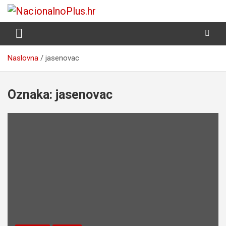
Skip
to
Nacija želi znati više
NacionalnoPlus.hr
content
Naslovna
jasenovac
Oznaka:
jasenovac