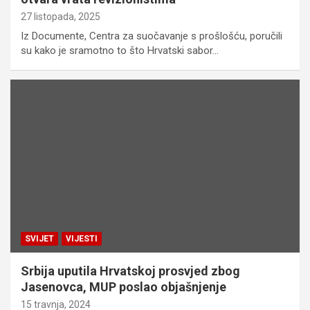
27 listopada, 2025
Iz Documente, Centra za suočavanje s prošlošću, poručili
su kako je sramotno to što Hrvatski sabor…
SVIJET
VIJESTI
Srbija uputila Hrvatskoj prosvjed zbog
Jasenovca, MUP poslao objašnjenje
15 travnja, 2024