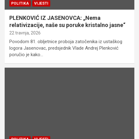
POLITIKA
VIJESTI
PLENKOVIĆ IZ JASENOVCA: „Nema
relativizacije, naše su poruke kristalno jasne“
22 travnja, 2026
Povodom 81. obljetnice proboja zatočenika iz ustaškog
logora Jasenovac, predsjednik Vlade Andrej Plenković
poručio je kako…