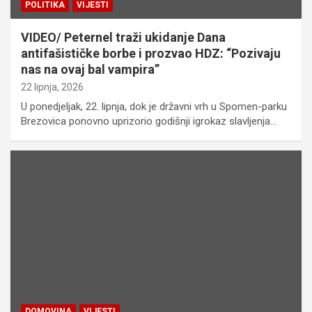
POLITIKA
VIJESTI
VIDEO/ Peternel traži ukidanje Dana
antifašističke borbe i prozvao HDZ: “Pozivaju
nas na ovaj bal vampira”
22 lipnja, 2026
U ponedjeljak, 22. lipnja, dok je državni vrh u Spomen-parku
Brezovica ponovno uprizorio godišnji igrokaz slavljenja…
DOMOVINA
VIJESTI