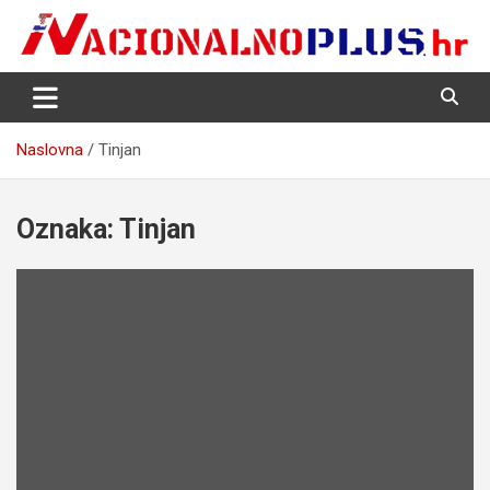
Skip
to
content
Nacija želi znati više
NacionalnoPlus.hr
Naslovna
Tinjan
Oznaka:
Tinjan