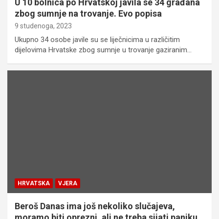
U 10 bolnica po Hrvatskoj javila se 34 građana
zbog sumnje na trovanje. Evo popisa
9 studenoga, 2023
Ukupno 34 osobe javile su se liječnicima u različitim
dijelovima Hrvatske zbog sumnje u trovanje gaziranim…
HRVATSKA
VJERA
Beroš Danas ima još nekoliko slučajeva,
moramo biti oprezni, ali ne treba sijati paniku