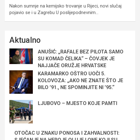
Nakon sumnje na kemijsko trovanje u Rijeci, novi slučaj
pojavio se i u Zagrebu U poslijepodnevnim…
Aktualno
ANUŠIĆ: „RAFALE BEZ PILOTA SAMO
SU KOMAD ČELIKA“ – ČOVJEK JE
NAJJAČE ORUŽJE HRVATSKE
KARAMARKO OŠTRO UOČI 5.
KOLOVOZA: „AKO NE ZNATE ŠTO JE
BILO ’91., NE SPOMINJITE NI ’95.“
LJUBOVO – MJESTO KOJE PAMTI
OTOČAC U ZNAKU PONOSA I ZAHVALNOSTI:
SJEĆANJE NA HEROJE OLUJE I ONE KOJI SU