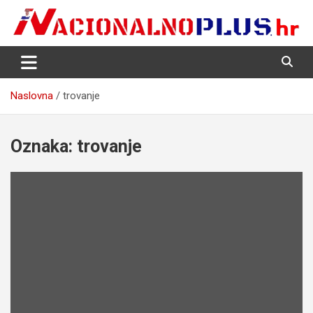
Skip
to
content
Nacija želi znati više
NacionalnoPlus.hr
Naslovna
trovanje
Oznaka:
trovanje