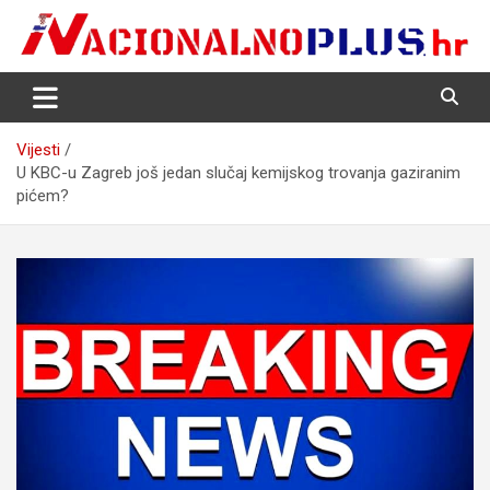
Skip
to
content
Nacija želi znati više
NacionalnoPlus.hr
Vijesti
U KBC-u Zagreb još jedan slučaj kemijskog trovanja gaziranim
pićem?