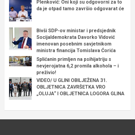
Plenković: Oni koji su odgovorni za to
da je otpad tamo završio odgovarat će
Bivši SDP-ov ministar i predsjednik
Socijaldemokrata Davorko Vidović
imenovan posebnim savjetnikom
ministra financija Tomislava Ćorića
Splićanin primljen na psihijatriju s
nevjerojatna 6,2 promila alkohola – i
preživio!
VIDEO/ U GLINI OBILJEŽENA 31.
OBLJETNICA ZAVRŠETKA VRO
„OLUJA“ I OBLJETNICA LOGORA GLINA