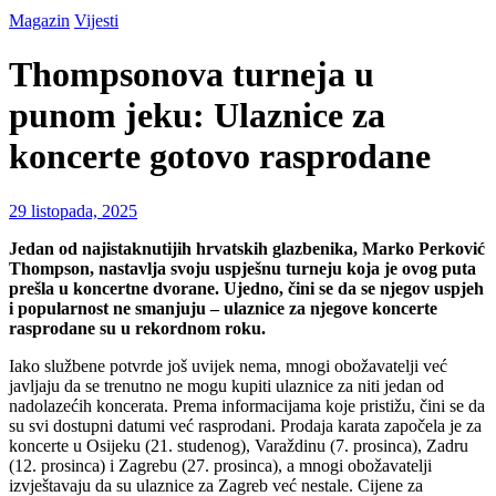
Magazin
Vijesti
Thompsonova turneja u
punom jeku: Ulaznice za
koncerte gotovo rasprodane
29 listopada, 2025
Jedan od najistaknutijih hrvatskih glazbenika, Marko Perković
Thompson, nastavlja svoju uspješnu turneju koja je ovog puta
prešla u koncertne dvorane. Ujedno, čini se da se njegov uspjeh
i popularnost ne smanjuju – ulaznice za njegove koncerte
rasprodane su u rekordnom roku.
Iako službene potvrde još uvijek nema, mnogi obožavatelji već
javljaju da se trenutno ne mogu kupiti ulaznice za niti jedan od
nadolazećih koncerata. Prema informacijama koje pristižu, čini se da
su svi dostupni datumi već rasprodani. Prodaja karata započela je za
koncerte u Osijeku (21. studenog), Varaždinu (7. prosinca), Zadru
(12. prosinca) i Zagrebu (27. prosinca), a mnogi obožavatelji
izvještavaju da su ulaznice za Zagreb već nestale. Cijene za