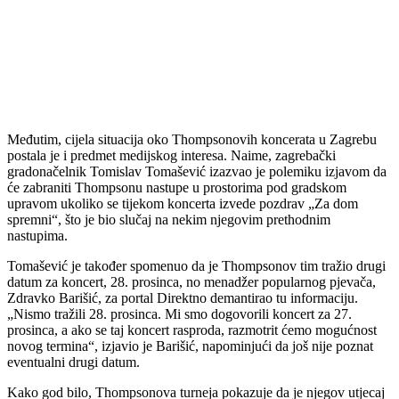
Međutim, cijela situacija oko Thompsonovih koncerata u Zagrebu
postala je i predmet medijskog interesa. Naime, zagrebački
gradonačelnik Tomislav Tomašević izazvao je polemiku izjavom da
će zabraniti Thompsonu nastupe u prostorima pod gradskom
upravom ukoliko se tijekom koncerta izvede pozdrav „Za dom
spremni“, što je bio slučaj na nekim njegovim prethodnim
nastupima.
Tomašević je također spomenuo da je Thompsonov tim tražio drugi
datum za koncert, 28. prosinca, no menadžer popularnog pjevača,
Zdravko Barišić, za portal Direktno demantirao tu informaciju.
„Nismo tražili 28. prosinca. Mi smo dogovorili koncert za 27.
prosinca, a ako se taj koncert rasproda, razmotrit ćemo mogućnost
novog termina“, izjavio je Barišić, napominjući da još nije poznat
eventualni drugi datum.
Kako god bilo, Thompsonova turneja pokazuje da je njegov utjecaj