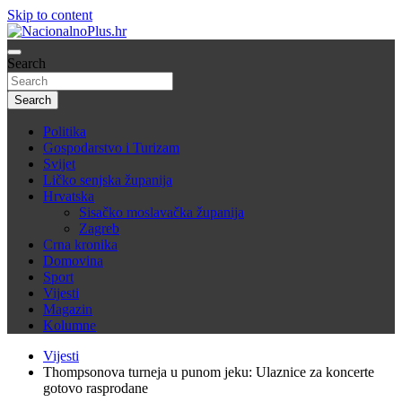
Skip to content
Nacija želi znati više
Search
NacionalnoPlus.hr
Search
Politika
Gospodarstvo i Turizam
Svijet
Ličko senjska županija
Hrvatska
Sisačko moslavačka županija
Zagreb
Crna kronika
Domovina
Sport
Vijesti
Magazin
Kolumne
Vijesti
Thompsonova turneja u punom jeku: Ulaznice za koncerte
gotovo rasprodane