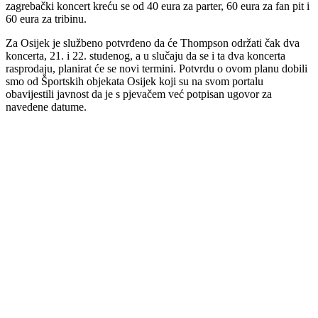
zagrebački koncert kreću se od 40 eura za parter, 60 eura za fan pit i
60 eura za tribinu.
Za Osijek je službeno potvrđeno da će Thompson održati čak dva
koncerta, 21. i 22. studenog, a u slučaju da se i ta dva koncerta
rasprodaju, planirat će se novi termini. Potvrdu o ovom planu dobili
smo od Športskih objekata Osijek koji su na svom portalu
obavijestili javnost da je s pjevačem već potpisan ugovor za
navedene datume.