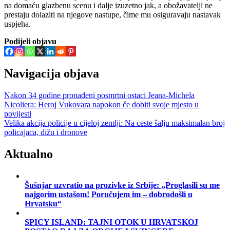
na domaću glazbenu scenu i dalje izuzetno jak, a obožavatelji ne
prestaju dolaziti na njegove nastupe, čime mu osiguravaju nastavak
uspjeha.
Podijeli objavu
Navigacija objava
Nakon 34 godine pronađeni posmrtni ostaci Jeana-Michela
Nicoliera: Heroj Vukovara napokon će dobiti svoje mjesto u
povijesti
Velika akcija policije u cijeloj zemlji: Na ceste šalju maksimalan broj
policajaca, dižu i dronove
Aktualno
Šušnjar uzvratio na prozivke iz Srbije: „Proglasili su me
najgorim ustašom! Poručujem im – dobrodošli u
Hrvatsku“
SPICY ISLAND: TAJNI OTOK U HRVATSKOJ