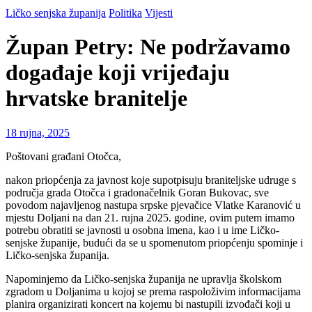
Ličko senjska županija
Politika
Vijesti
Župan Petry: Ne podržavamo
događaje koji vrijeđaju
hrvatske branitelje
18 rujna, 2025
Poštovani građani Otočca,
nakon priopćenja za javnost koje supotpisuju braniteljske udruge s
područja grada Otočca i gradonačelnik Goran Bukovac, sve
povodom najavljenog nastupa srpske pjevačice Vlatke Karanović u
mjestu Doljani na dan 21. rujna 2025. godine, ovim putem imamo
potrebu obratiti se javnosti u osobna imena, kao i u ime Ličko-
senjske županije, budući da se u spomenutom priopćenju spominje i
Ličko-senjska županija.
Napominjemo da Ličko-senjska županija ne upravlja školskom
zgradom u Doljanima u kojoj se prema raspoloživim informacijama
planira organizirati koncert na kojemu bi nastupili izvođači koji u