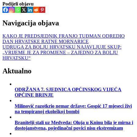
Podijeli objavu
Navigacija objava
KAKO JE PREDSJEDNIK FRANJO TUĐMAN ODREDIO
DAN HRVATSKE RATNE MORNARICE
UDRUGA ZA BOLJU HRVATSKU NAJAVLJUJE SKUP:
„VRIJEME JE ZA PROMJENE – ZAJEDNO ZA BOLJU
HRVATSKU“
Aktualno
ODRŽANA 7. SJEDNICA OPĆINSKOG VIJEĆA
OPĆINE BRINJE
Milinović razotkrio nemar države: Gospić 17 mjeseci živi
na tempiranoj ekološkoj bombi
Branitelji stali uz Medveda: Oluja u Kninu bila je mirna i
dostojanstvena, pojedinačni povici nisu ekstremizam