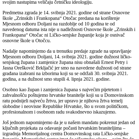
svojim nastupima veličaju četničku ideologiju.
Predmetna zgrada je 14. svibnja 2021. godine od strane Osnovne
škole „Zrinskih i Frankopana“ Otočac predana na korištenje
Mjesnom odboru Doljani na razdoblje od 10 godina te od
navedenog datuma ista nije u nadležnosti Osnovne škole „Zrinskih i
Frankopana“ Otočac ni Ličko-senjske županije koja je osnivač
osnovne škole u Otočcu.
Nadalje napominjemo da u trenutku predaje zgrade na upravljanje
Mjesnom odboru Doljani, 14. svibnja 2021. godine dužnost ličko-
senjskog župana i zamjenice župana nisu obnašali Ernest Petry i
Jasna Orešković Brkljačić jer smo na navedene dužnosti od strane
građana izabrani na izborima koji su se održali 30. svibnja 2021.
godina, a na dužnost smo stupili 4. lipnja 2021. godine.
Osobno kao župan i zamjenica župana s najvećim pijetetom i
zahvalnošću poštujemo hrvatske branitelje koji su u Domovinskom
ratu podnijeli najveću žrtvu, jer upravo je njihova žrtva temelj
slobodne i neovisne Republike Hrvatske, što u svom političkom,
profesionalnom i osobnom radu svakodnevno iskazujemo.
Još jednom napominjemo da je u našem mandatu pokrenut jedan od
ključnih projekata za odavanje počasti hrvatskim braniteljima –
izgradnja Memorijalnog centra Domovinskog rata Ličko-senjske