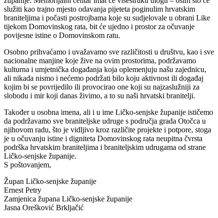
županije. Memorijalni centar imat će višestruku ulogu – osim što će
služiti kao trajno mjesto odavanja pijeteta poginulim hrvatskim
braniteljima i počasti postrojbama koje su sudjelovale u obrani Like
tijekom Domovinskog rata, bit će ujedno i prostor za očuvanje
povijesne istine o Domovinskom ratu.
Osobno prihvaćamo i uvažavamo sve različitosti u društvu, kao i sve
nacionalne manjine koje žive na ovim prostorima, podržavamo
kulturna i umjetnička događanja koja oplemenjuju našu zajednicu,
ali nikada nismo i nećemo podržati bilo koju aktivnost ili događaj
kojim bi se povrijedilo ili provocirao one koji su najzaslužniji za
slobodu i mir koji danas živimo, a to su naši hrvatski branitelji.
Također u osobna imena, ali i u ime Ličko-senjske županije ističemo
da podržavamo sve braniteljske udruge s područja grada Otočca u
njihovom radu, što je vidljivo kroz različite projekte i potpore, stoga
je u očuvanju istine i digniteta Domovinskog rata neupitna čvrsta
podrška hrvatskim braniteljima i braniteljskim udrugama od strane
Ličko-senjske županije.
S poštovanjem,
Župan Ličko-senjske županije
Ernest Petry
Zamjenica župana Ličko-senjske županije
Jasna Orešković Brkljačić