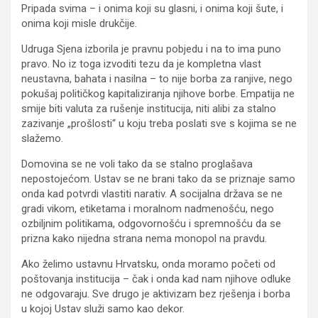
Pripada svima – i onima koji su glasni, i onima koji šute, i
onima koji misle drukčije.
Udruga Sjena izborila je pravnu pobjedu i na to ima puno
pravo. No iz toga izvoditi tezu da je kompletna vlast
neustavna, bahata i nasilna – to nije borba za ranjive, nego
pokušaj političkog kapitaliziranja njihove borbe. Empatija ne
smije biti valuta za rušenje institucija, niti alibi za stalno
zazivanje „prošlosti“ u koju treba poslati sve s kojima se ne
slažemo.
Domovina se ne voli tako da se stalno proglašava
nepostojećom. Ustav se ne brani tako da se priznaje samo
onda kad potvrdi vlastiti narativ. A socijalna država se ne
gradi vikom, etiketama i moralnom nadmenošću, nego
ozbiljnim politikama, odgovornošću i spremnošću da se
prizna kako nijedna strana nema monopol na pravdu.
Ako želimo ustavnu Hrvatsku, onda moramo početi od
poštovanja institucija – čak i onda kad nam njihove odluke
ne odgovaraju. Sve drugo je aktivizam bez rješenja i borba
u kojoj Ustav služi samo kao dekor.