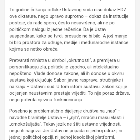
Tri godine čekanja odluke Ustavnog suda nisu dokaz HDZ-
ove diktature, nego upravo suprotno – dokaz da institucije
postoje, da rade sporo, često nesavršeno, ali ne po
političkom nalogu iz jedne rečenice. Da je Ustav
suspendiran, kako se tvrdi, presude ne bi bilo. A još manje
bi bilo prostora za udruge, medije i međunarodne instance
kojima se netko obraća.
Pretvarati ministra u simbol „okrutnosti“, a premijera u
personifikaciju zla, politički je zgodno, ali intelektualno
nepošteno. Vlade donose zakone, ali ih donose u okviru
sustava koji uključuje Sabor, javne rasprave, stručnjake i –
na kraju – Ustavni sud. U tom istom sustavu, zakon koji je
ocijenjen neustavnim prestaje vrijediti. To nije poraz države,
nego potvrda njezina funkcioniranja.
Posebno je problematično dijeljenje društva na „nas“ –
navodne branitelje Ustava – i „njih“, mračnu masu vlasti i
„crnokošuljaša“. Takav jezik ne štiti ustavne vrijednosti,
nego ih nagriza. Jer Ustav ne pripada ni jednoj udruzi, ni
jednoj političkoj opciji, ni jednoj ideološkoj platformi.