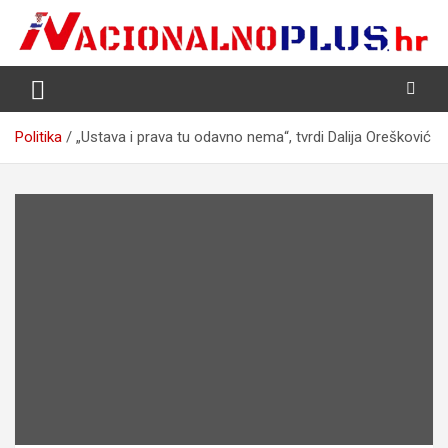
Skip
to
content
Nacija želi znati više
NacionalnoPlus.hr
Politika
„Ustava i prava tu odavno nema“, tvrdi Dalija Orešković