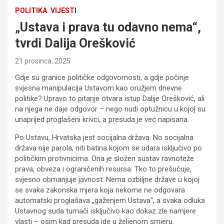
POLITIKA
VIJESTI
„Ustava i prava tu odavno nema“,
tvrdi Dalija Orešković
21 prosinca, 2025
Gdje su granice političke odgovornosti, a gdje počinje
svjesna manipulacija Ustavom kao oružjem dnevne
politike? Upravo to pitanje otvara istup Dalije Orešković, ali
na njega ne daje odgovor – nego nudi optužnicu u kojoj su
unaprijed proglašeni krivci, a presuda je već napisana.
Po Ustavu, Hrvatska jest socijalna država. No socijalna
država nije parola, niti batina kojom se udara isključivo po
političkim protivnicima. Ona je složen sustav ravnoteže
prava, obveza i ograničenih resursa. Tko to prešućuje,
svjesno obmanjuje javnost. Nema ozbiljne države u kojoj
se svaka zakonska mjera koja nekome ne odgovara
automatski proglašava „gaženjem Ustava“, a svaka odluka
Ustavnog suda tumači isključivo kao dokaz zle namjere
vlasti – osim kad presuda ide u željenom smjeru.