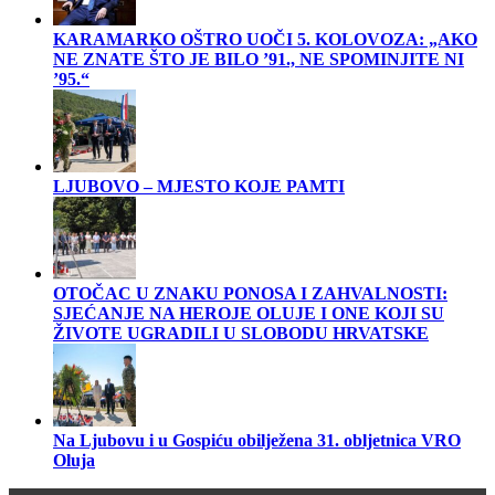
KARAMARKO OŠTRO UOČI 5. KOLOVOZA: „AKO
NE ZNATE ŠTO JE BILO ’91., NE SPOMINJITE NI
’95.“
LJUBOVO – MJESTO KOJE PAMTI
OTOČAC U ZNAKU PONOSA I ZAHVALNOSTI:
SJEĆANJE NA HEROJE OLUJE I ONE KOJI SU
ŽIVOTE UGRADILI U SLOBODU HRVATSKE
Na Ljubovu i u Gospiću obilježena 31. obljetnica VRO
Oluja